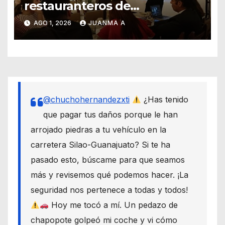
restauranteros de
Guanajuato buscan frenar
AGO 1, 2026
JUANMA A
intentos de extorsión
@chuchohernandezxti
¿Has tenido
que pagar tus daños porque le han
arrojado piedras a tu vehículo en la
carretera Silao-Guanajuato? Si te ha
pasado esto, búscame para que seamos
más y revisemos qué podemos hacer. ¡La
seguridad nos pertenece a todas y todos!
Hoy me tocó a mí. Un pedazo de
chapopote golpeó mi coche y vi cómo