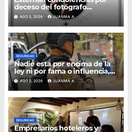
deceso del fotógrafo
Emmanuel Montero
AGO 5, 2026
JUANMA A
SEGURIDAD
Nadie está por encima de la
ley ni por fama o influencia,
afirmó titular de SSCG
AGO 3, 2026
JUANMA A
SEGURIDAD
Empresarios hoteleros y