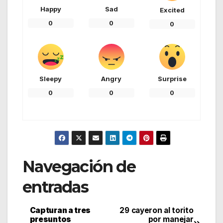
Happy
Sad
Excited
0
0
0
Sleepy
Angry
Surprise
0
0
0
Navegación de
entradas
Capturan a tres
29 cayeron al torito
presuntos
por manejar