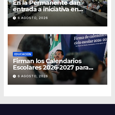
En la Permanente dan
entrada a iniciativa en
materia notarial
6 AGOSTO, 2026
EDUCACIÓN
Firman los Calendarios
Escolares 2026-2027 para
Guanajuato
6 AGOSTO, 2026