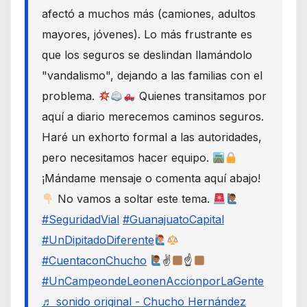
afectó a muchos más (camiones, adultos
mayores, jóvenes). Lo más frustrante es
que los seguros se deslindan llamándolo
"vandalismo", dejando a las familias con el
problema.
Quienes transitamos por
aquí a diario merecemos caminos seguros.
Haré un exhorto formal a las autoridades,
pero necesitamos hacer equipo.
¡Mándame mensaje o comenta aquí abajo!
No vamos a soltar este tema.
#SeguridadVial
#GuanajuatoCapital
#UnDipitadoDiferente
#CuentaconChucho
✌
☝
#UnCampeondeLeonenAccionporLaGente
♬ sonido original - Chucho Hernández