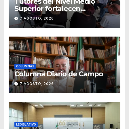
Tutores del Nivel Medio
Superior fortalecen
estrategias para la
7 AGOSTO, 2026
prevención de la violencia en
el noviazgo
COLUMNAS
Columna Diario de Campo
7 AGOSTO, 2026
LEGISLATIVO