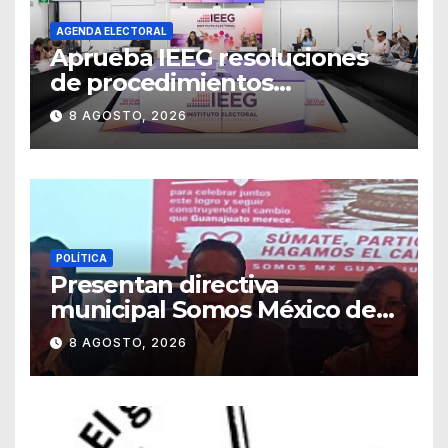
AGENDA ELECTORAL
Aprueba IEEG resoluciones
de procedimientos
sancionadores
8 AGOSTO, 2026
POLÍTICA
Presentan directiva
municipal Somos México de
Guanajuato
8 AGOSTO, 2026