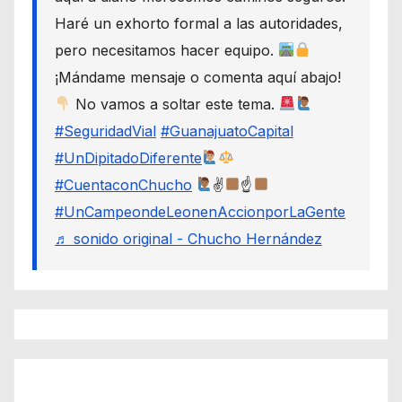
Haré un exhorto formal a las autoridades,
pero necesitamos hacer equipo.
¡Mándame mensaje o comenta aquí abajo!
No vamos a soltar este tema.
#SeguridadVial
#GuanajuatoCapital
#UnDipitadoDiferente
#CuentaconChucho
✌
☝
#UnCampeondeLeonenAccionporLaGente
♬ sonido original - Chucho Hernández