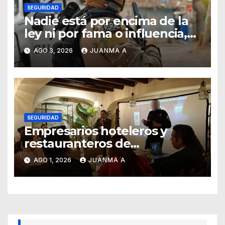
SEGURIDAD
Nadie está por encima de la
ley ni por fama o influencia,
afirmó titular de SSCG
AGO 3, 2026
JUANMA A
SEGURIDAD
Empresarios hoteleros y
restauranteros de
Guanajuato buscan frenar
AGO 1, 2026
JUANMA A
intentos de extorsión