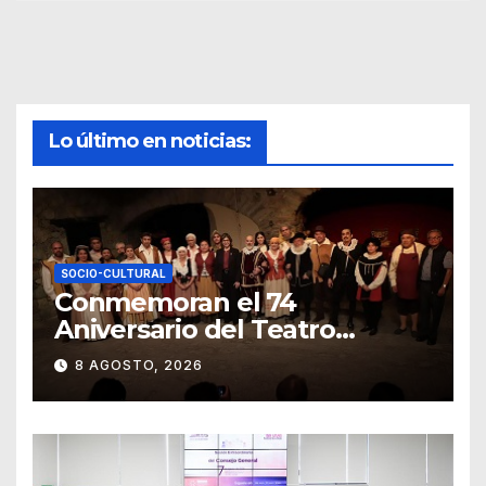
Lo último en noticias:
SOCIO-CULTURAL
Conmemoran el 74
Aniversario del Teatro
Universitario con una
8 AGOSTO, 2026
representación del
“Retablillo jovial”