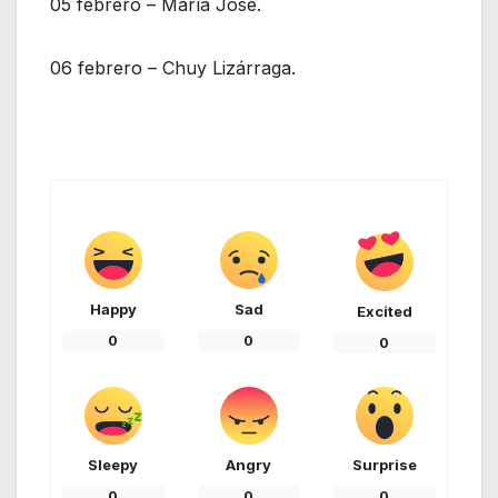
05 febrero – María José.
06 febrero – Chuy Lizárraga.
Happy
Sad
Excited
0
0
0
Sleepy
Angry
Surprise
0
0
0