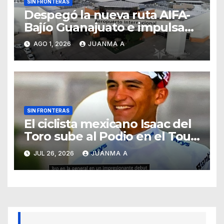
SIN FRONTERAS
Despegó la nueva ruta AIFA-
Bajío Guanajuato e impulsa
su conectividad aérea
AGO 1, 2026
JUANMA A
nacional
SIN FRONTERAS
El ciclista mexicano Isaac del
Toro sube al Podio en el Tour
de France
JUL 26, 2026
JUANMA A