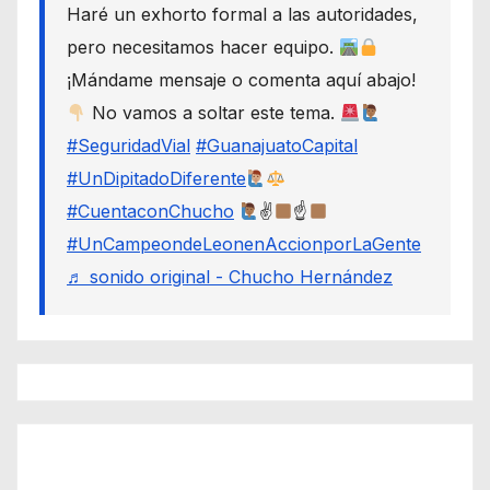
Haré un exhorto formal a las autoridades,
pero necesitamos hacer equipo.
¡Mándame mensaje o comenta aquí abajo!
No vamos a soltar este tema.
#SeguridadVial
#GuanajuatoCapital
#UnDipitadoDiferente
#CuentaconChucho
✌
☝
#UnCampeondeLeonenAccionporLaGente
♬ sonido original - Chucho Hernández