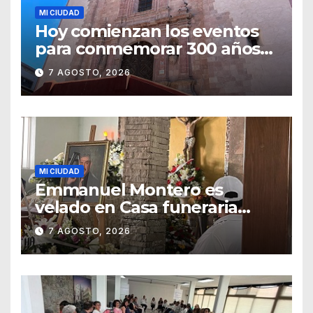
MI CIUDAD
Hoy comienzan los eventos
para conmemorar 300 años
del templo de San Roque
7 AGOSTO, 2026
MI CIUDAD
Emmanuel Montero es
velado en Casa funeraria
Forasté
7 AGOSTO, 2026