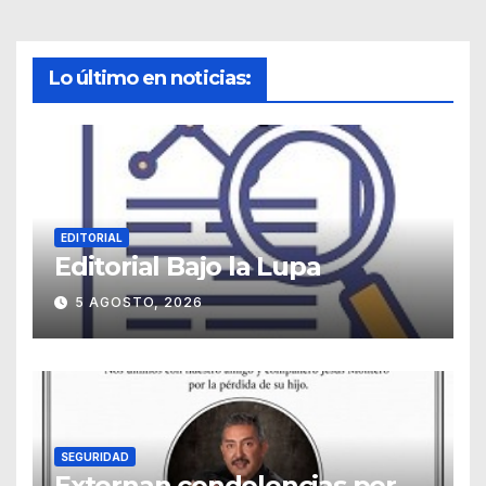
Lo último en noticias:
EDITORIAL
Editorial Bajo la Lupa
5 AGOSTO, 2026
SEGURIDAD
Externan condolencias por