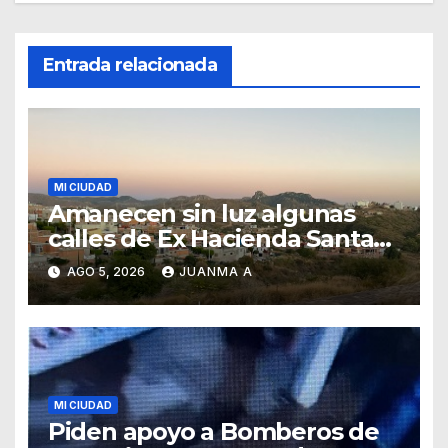
Entrada relacionada
MI CIUDAD
Amanecen sin luz algunas
calles de Ex Hacienda Santa
Teresa
AGO 5, 2026
JUANMA A
MI CIUDAD
Piden apoyo a Bomberos de