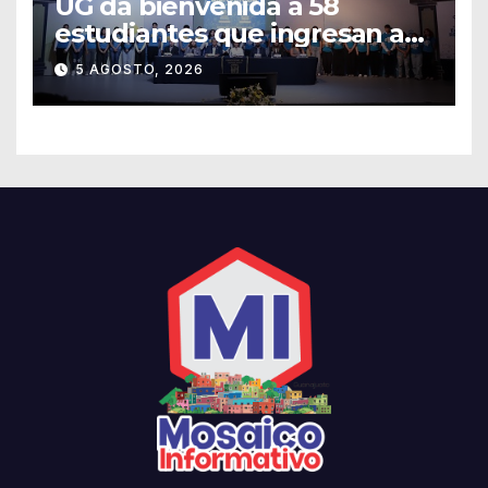
UG da bienvenida a 58
estudiantes que ingresan a
través de los programas de
5 AGOSTO, 2026
equidad