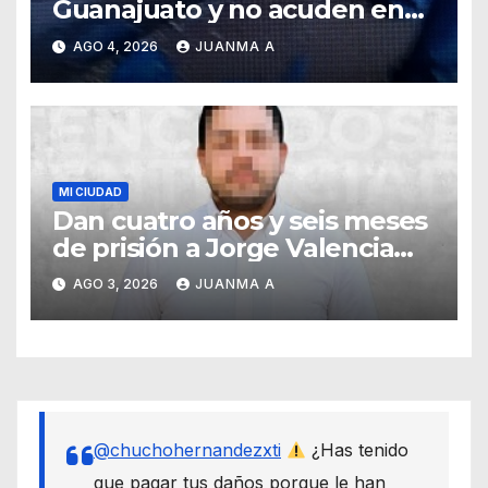
Guanajuato y no acuden en
auxilio de capitalinos ante
AGO 4, 2026
JUANMA A
fuerte lluvia
MI CIUDAD
Dan cuatro años y seis meses
de prisión a Jorge Valencia
Gallo por el delito de cohecho
AGO 3, 2026
JUANMA A
@chuchohernandezxti
¿Has tenido
que pagar tus daños porque le han