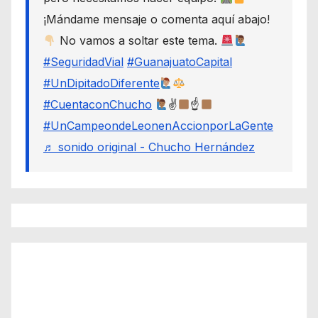
¡Mándame mensaje o comenta aquí abajo!
No vamos a soltar este tema.
#SeguridadVial
#GuanajuatoCapital
#UnDipitadoDiferente
#CuentaconChucho
✌
☝
#UnCampeondeLeonenAccionporLaGente
♬ sonido original - Chucho Hernández