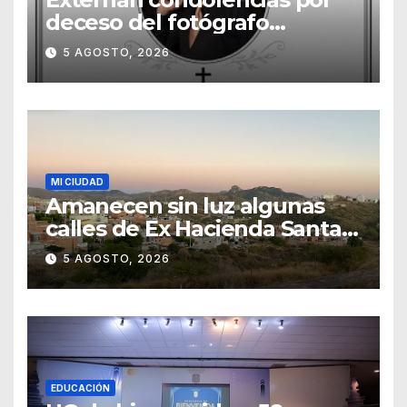
deceso del fotógrafo
Emmanuel Montero
5 AGOSTO, 2026
MI CIUDAD
Amanecen sin luz algunas
calles de Ex Hacienda Santa
Teresa
5 AGOSTO, 2026
EDUCACIÓN