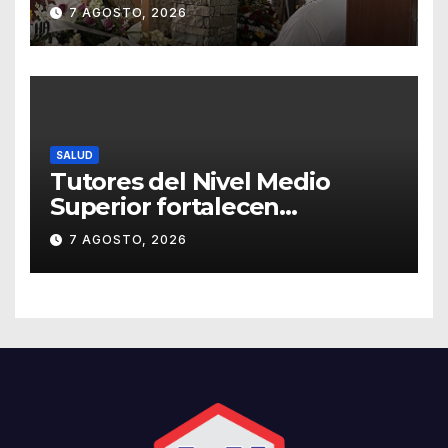
Forasté
7 AGOSTO, 2026
SALUD
Tutores del Nivel Medio
Superior fortalecen
estrategias para la
7 AGOSTO, 2026
prevención de la violencia en
el noviazgo