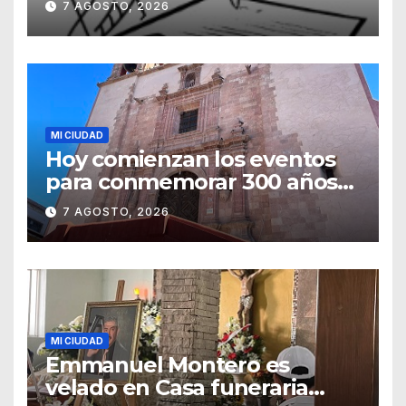
7 AGOSTO, 2026
MI CIUDAD
Hoy comienzan los eventos
para conmemorar 300 años
del templo de San Roque
7 AGOSTO, 2026
MI CIUDAD
Emmanuel Montero es
velado en Casa funeraria