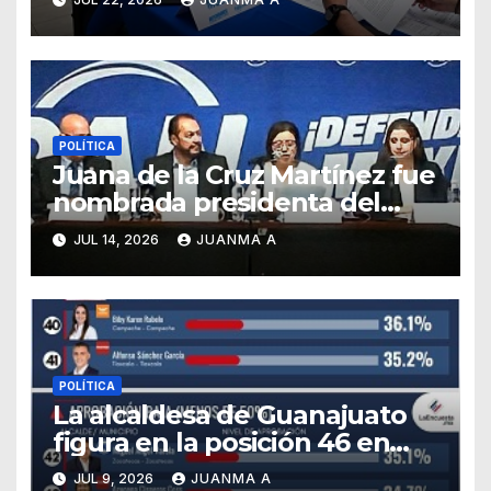
POLÍTICA
Juana de la Cruz Martínez fue
nombrada presidenta del
PAN en Guanajuato
JUL 14, 2026
JUANMA A
POLÍTICA
La alcaldesa de Guanajuato
figura en la posición 46 en
ranking nacional
JUL 9, 2026
JUANMA A