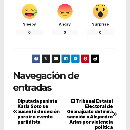
Sleepy
Angry
Surprise
0
0
0
Navegación de
entradas
Diputada panista
El Tribunal Estatal
Katia Soto se
Electoral de
ausentó de sesión
Guanajuato definirá
para ir a evento
sanción a Alejandro
partidista
Arias por violencia
política