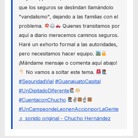
que los seguros se deslindan llamándolo
"vandalismo", dejando a las familias con el
problema.
Quienes transitamos por
aquí a diario merecemos caminos seguros.
Haré un exhorto formal a las autoridades,
pero necesitamos hacer equipo.
¡Mándame mensaje o comenta aquí abajo!
No vamos a soltar este tema.
#SeguridadVial
#GuanajuatoCapital
#UnDipitadoDiferente
#CuentaconChucho
✌
☝
#UnCampeondeLeonenAccionporLaGente
♬ sonido original - Chucho Hernández