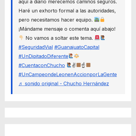
aquí a diario merecemos caminos seguros.
Haré un exhorto formal a las autoridades,
pero necesitamos hacer equipo.
¡Mándame mensaje o comenta aquí abajo!
No vamos a soltar este tema.
#SeguridadVial
#GuanajuatoCapital
#UnDipitadoDiferente
#CuentaconChucho
✌
☝
#UnCampeondeLeonenAccionporLaGente
♬ sonido original - Chucho Hernández