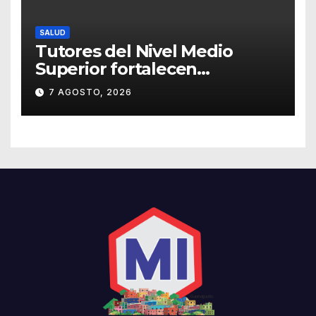
SALUD
Tutores del Nivel Medio
Superior fortalecen
estrategias para la
7 AGOSTO, 2026
prevención de la violencia en
el noviazgo