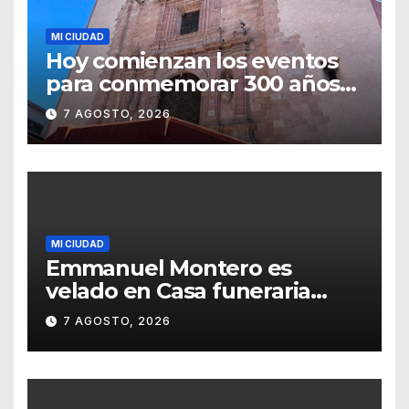
MI CIUDAD
Hoy comienzan los eventos
para conmemorar 300 años
del templo de San Roque
7 AGOSTO, 2026
MI CIUDAD
Emmanuel Montero es
velado en Casa funeraria
Forasté
7 AGOSTO, 2026