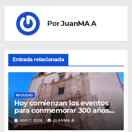
Por
JuanMA A
Entrada relacionada
MI CIUDAD
Hoy comienzan los eventos
para conmemorar 300 años
del templo de San Roque
AGO 7, 2026
JUANMA A