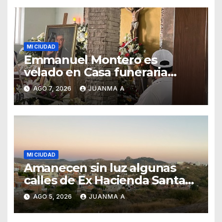
MI CIUDAD
Emmanuel Montero es
velado en Casa funeraria
Forasté
AGO 7, 2026
JUANMA A
MI CIUDAD
Amanecen sin luz algunas
calles de Ex Hacienda Santa
Teresa
AGO 5, 2026
JUANMA A