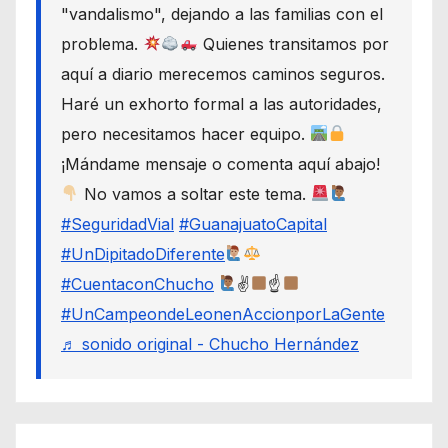
"vandalismo", dejando a las familias con el
problema.
Quienes transitamos por
aquí a diario merecemos caminos seguros.
Haré un exhorto formal a las autoridades,
pero necesitamos hacer equipo.
¡Mándame mensaje o comenta aquí abajo!
No vamos a soltar este tema.
#SeguridadVial
#GuanajuatoCapital
#UnDipitadoDiferente
#CuentaconChucho
✌
☝
#UnCampeondeLeonenAccionporLaGente
♬ sonido original - Chucho Hernández