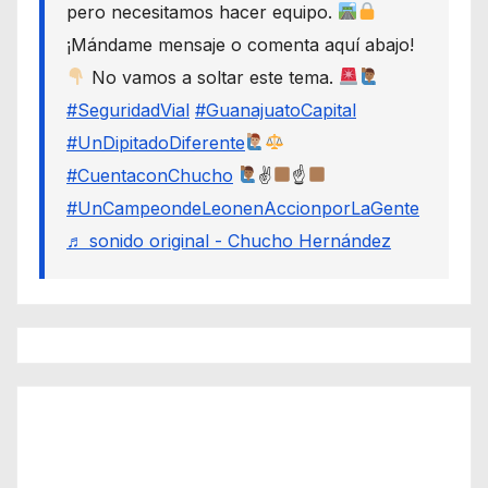
pero necesitamos hacer equipo.
¡Mándame mensaje o comenta aquí abajo!
No vamos a soltar este tema.
#SeguridadVial
#GuanajuatoCapital
#UnDipitadoDiferente
#CuentaconChucho
✌
☝
#UnCampeondeLeonenAccionporLaGente
♬ sonido original - Chucho Hernández