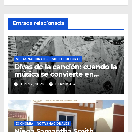
Entrada relacionada
NOTAS NACIONALES
SOCIO-CULTURAL
Divas de la canción: cuando la
música se convierte en
pintura
JUN 29, 2026
JUANMA A
ECONOMÍA
NOTAS NACIONALES
Niega Samantha Smith