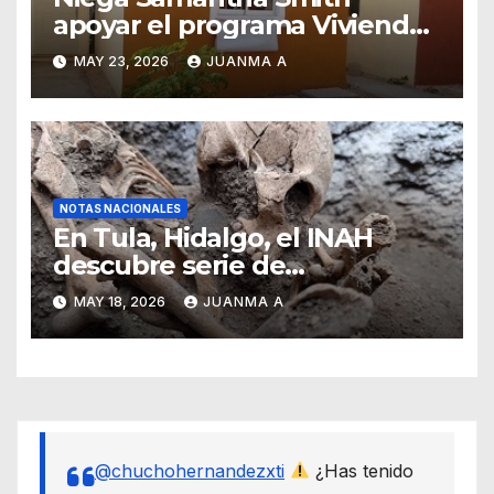
apoyar el programa Vivienda
para el Bienestar
MAY 23, 2026
JUANMA A
NOTAS NACIONALES
En Tula, Hidalgo, el INAH
descubre serie de
enterramientos de época
MAY 18, 2026
JUANMA A
teotihuacana
@chuchohernandezxti
¿Has tenido