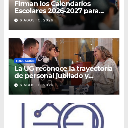
Firman los Calendarios
Escolares 2026-2027 para
Guanajuato
6 AGOSTO, 2026
EDUCACIÓN
La UG reconoce la trayectoria
de personal jubilado y
agradece su legado
6 AGOSTO, 2026