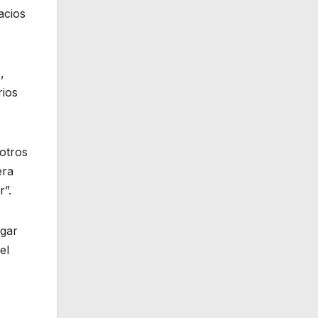
acios
,
rios
 otros
era
r”.
agar
el