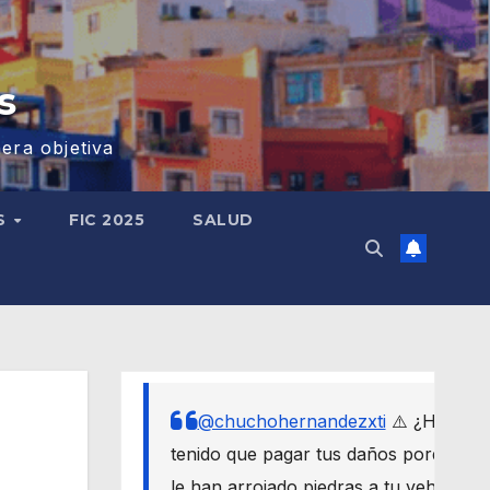
s
era objetiva
S
FIC 2025
SALUD
@chuchohernandezxti
⚠️ ¿Has
tenido que pagar tus daños porque
le han arrojado piedras a tu vehículo