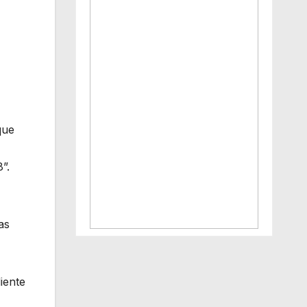
que
”.
as
iente