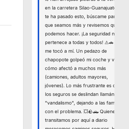
en la carretera Silao-Guanajuato? Si
te ha pasado esto, búscame para
que seamos más y revisemos qué
podemos hacer. ¡La seguridad nos
pertenece a todas y todos! ⚠️🚗 Hoy
me tocó a mí. Un pedazo de
chapopote golpeó mi coche y vi
cómo afectó a muchos más
(camiones, adultos mayores,
jóvenes). Lo más frustrante es que
los seguros se deslindan llamándolo
"vandalismo", dejando a las familias
con el problema. 💥🪨🛻 Quienes
transitamos por aquí a diario
merecemos caminos seguros. Haré