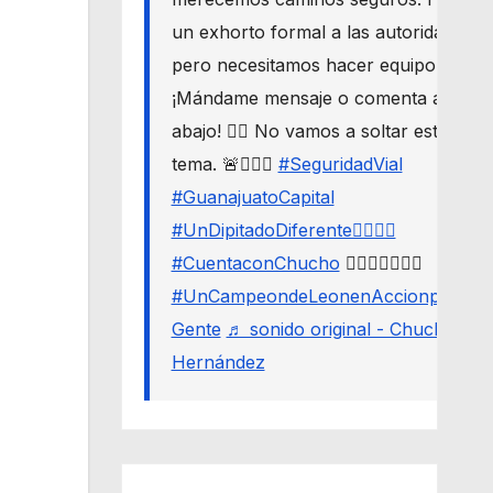
un exhorto formal a las autoridades,
pero necesitamos hacer equipo. 🛣️🔒
¡Mándame mensaje o comenta aquí
abajo! 👇🏼 No vamos a soltar este
tema. 🚨🙋🏾‍♂️
#SeguridadVial
#GuanajuatoCapital
#UnDipitadoDiferente🙋🏽‍♂️⚖️
#CuentaconChucho
🙋🏾‍♂️✌🏾☝🏾
#UnCampeondeLeonenAccionporLa
Gente
♬ sonido original - Chucho
Hernández