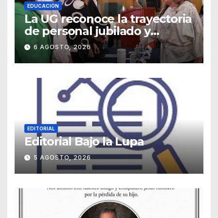
EDUCACIÓN
La UG reconoce la trayectoria
de personal jubilado y
agradece su legado
6 AGOSTO, 2026
EDITORIAL
Editorial Bajo la Lupa
5 AGOSTO, 2026