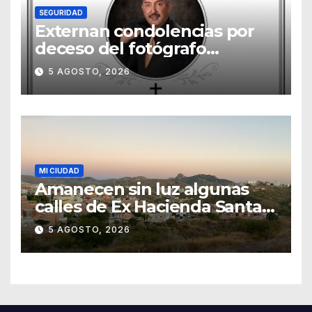
SEGURIDAD
Externan condolencias por
deceso del fotógrafo
Emmanuel Montero
5 AGOSTO, 2026
MI CIUDAD
Amanecen sin luz algunas
calles de Ex Hacienda Santa
Teresa
5 AGOSTO, 2026