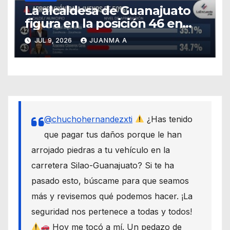
La alcaldesa de Guanajuato
figura en la posición 46 en
ranking nacional
JUL 9, 2026
JUANMA A
@chuchohernandezxti
¿Has tenido
que pagar tus daños porque le han
arrojado piedras a tu vehículo en la
carretera Silao-Guanajuato? Si te ha
pasado esto, búscame para que seamos
más y revisemos qué podemos hacer. ¡La
seguridad nos pertenece a todas y todos!
Hoy me tocó a mí. Un pedazo de