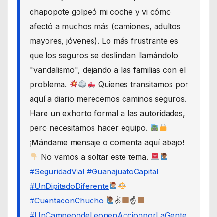
chapopote golpeó mi coche y vi cómo
afectó a muchos más (camiones, adultos
mayores, jóvenes). Lo más frustrante es
que los seguros se deslindan llamándolo
"vandalismo", dejando a las familias con el
problema.
Quienes transitamos por
aquí a diario merecemos caminos seguros.
Haré un exhorto formal a las autoridades,
pero necesitamos hacer equipo.
¡Mándame mensaje o comenta aquí abajo!
No vamos a soltar este tema.
#SeguridadVial
#GuanajuatoCapital
#UnDipitadoDiferente
#CuentaconChucho
✌
☝
#UnCampeondeLeonenAccionporLaGente