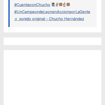
#CuentaconChucho
✌
☝
#UnCampeondeLeonenAccionporLaGente
♬ sonido original - Chucho Hernández