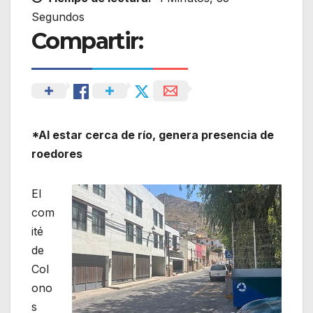
Segundos
Compartir:
*Al estar cerca de río, genera presencia de
roedores
El
com
ité
de
Col
ono
s