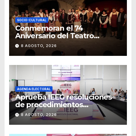
SOCIO-CULTURAL
Conmemoran el 74
Aniversario del Teatro
Universitario con una
8 AGOSTO, 2026
representación del
“Retablillo jovial”
AGENDA ELECTORAL
Aprueba IEEG resoluciones
de procedimientos
sancionadores
8 AGOSTO, 2026