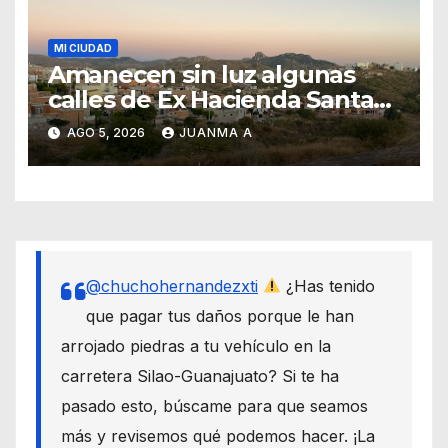
MI CIUDAD
Amanecen sin luz algunas
calles de Ex Hacienda Santa
Teresa
AGO 5, 2026
JUANMA A
@chuchohernandezxti
¿Has tenido
que pagar tus daños porque le han
arrojado piedras a tu vehículo en la
carretera Silao-Guanajuato? Si te ha
pasado esto, búscame para que seamos
más y revisemos qué podemos hacer. ¡La