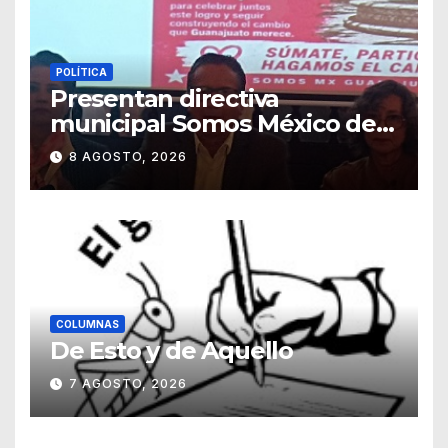
POLÍTICA
Presentan directiva
municipal Somos México de
Guanajuato
8 AGOSTO, 2026
COLUMNAS
De Esto y de Aquello
7 AGOSTO, 2026