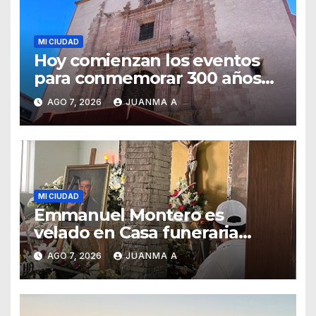
MI CIUDAD
Hoy comienzan los eventos
para conmemorar 300 años
del templo de San Roque
AGO 7, 2026
JUANMA A
MI CIUDAD
Emmanuel Montero es
velado en Casa funeraria
Forasté
AGO 7, 2026
JUANMA A