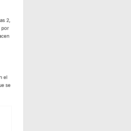
as 2,
 por
hacen
n el
ue se