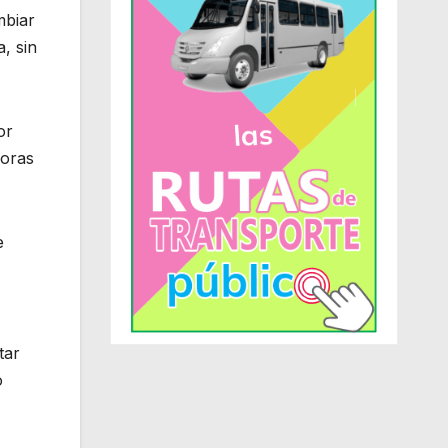
mbiar
, sin
or
horas
e
tar
o