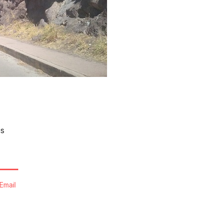
os
Email