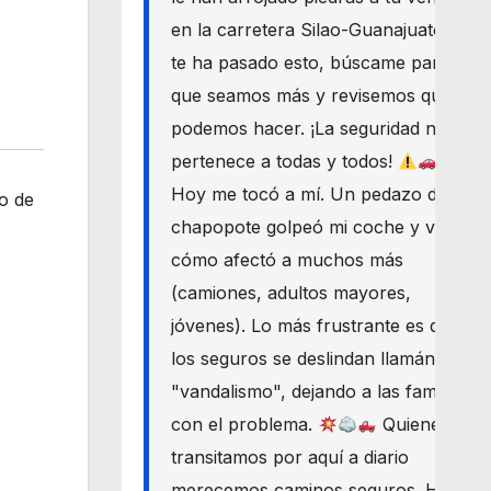
en la carretera Silao-Guanajuato? Si
te ha pasado esto, búscame para
que seamos más y revisemos qué
podemos hacer. ¡La seguridad nos
pertenece a todas y todos!
Hoy me tocó a mí. Un pedazo de
to de
chapopote golpeó mi coche y vi
cómo afectó a muchos más
(camiones, adultos mayores,
jóvenes). Lo más frustrante es que
los seguros se deslindan llamándolo
"vandalismo", dejando a las familias
con el problema.
Quienes
transitamos por aquí a diario
merecemos caminos seguros. Haré