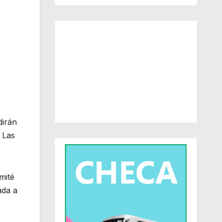
dirán
e Las
mité
ada a