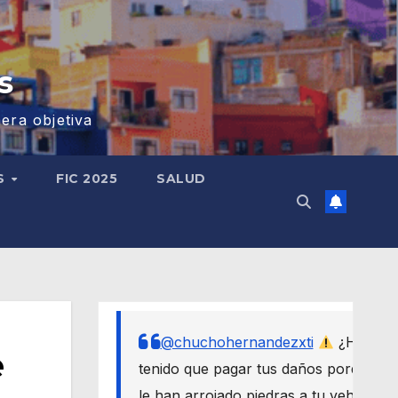
s
era objetiva
S
FIC 2025
SALUD
@chuchohernandezxti
¿Has
e
tenido que pagar tus daños porque
le han arrojado piedras a tu vehículo