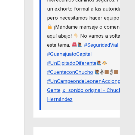
un exhorto formal a las autoridades,
pero necesitamos hacer equipo.
¡Mándame mensaje o comenta
aquí abajo!
No vamos a soltar
este tema.
#SeguridadVial
#GuanajuatoCapital
#UnDipitadoDiferente
#CuentaconChucho
✌
☝
#UnCampeondeLeonenAccionporLa
Gente
♬ sonido original - Chucho
Hernández