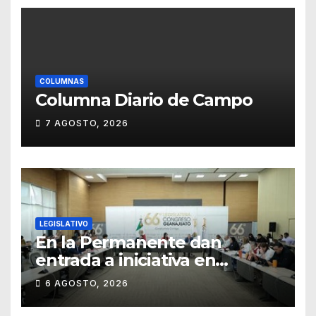
COLUMNAS
Columna Diario de Campo
7 AGOSTO, 2026
LEGISLATIVO
En la Permanente dan
entrada a iniciativa en
materia notarial
6 AGOSTO, 2026