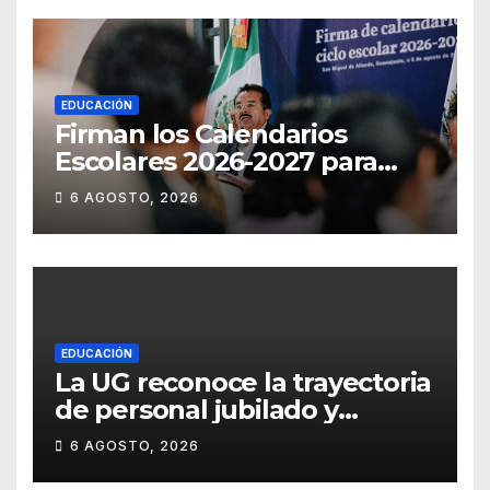
EDUCACIÓN
Firman los Calendarios
Escolares 2026-2027 para
Guanajuato
6 AGOSTO, 2026
EDUCACIÓN
La UG reconoce la trayectoria
de personal jubilado y
agradece su legado
6 AGOSTO, 2026