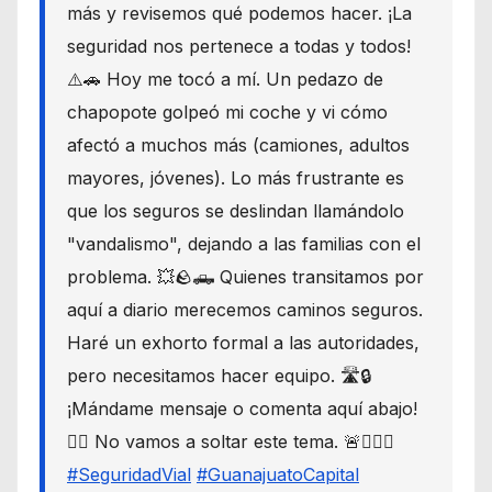
más y revisemos qué podemos hacer. ¡La
seguridad nos pertenece a todas y todos!
⚠️🚗 Hoy me tocó a mí. Un pedazo de
chapopote golpeó mi coche y vi cómo
afectó a muchos más (camiones, adultos
mayores, jóvenes). Lo más frustrante es
que los seguros se deslindan llamándolo
"vandalismo", dejando a las familias con el
problema. 💥🪨🛻 Quienes transitamos por
aquí a diario merecemos caminos seguros.
Haré un exhorto formal a las autoridades,
pero necesitamos hacer equipo. 🛣️🔒
¡Mándame mensaje o comenta aquí abajo!
👇🏼 No vamos a soltar este tema. 🚨🙋🏾‍♂️
#SeguridadVial
#GuanajuatoCapital