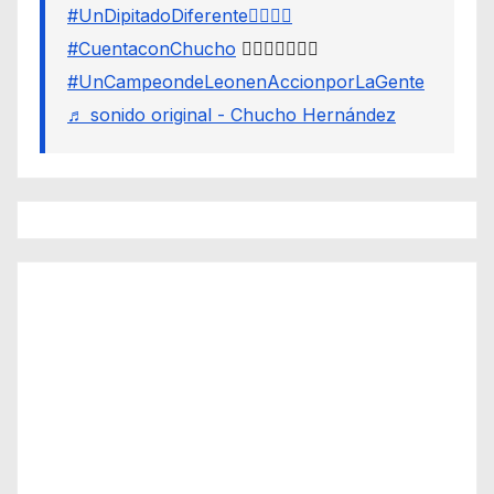
#UnDipitadoDiferente🙋🏽‍♂️⚖️
#CuentaconChucho
🙋🏾‍♂️✌🏾☝🏾
#UnCampeondeLeonenAccionporLaGente
♬ sonido original - Chucho Hernández