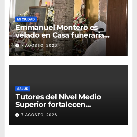
MI CIUDAD
Emmanuel Montero es
velado en Casa funeraria
Forasté
7 AGOSTO, 2026
SALUD
Tutores del Nivel Medio
Superior fortalecen
estrategias para la
7 AGOSTO, 2026
prevención de la violencia en
el noviazgo