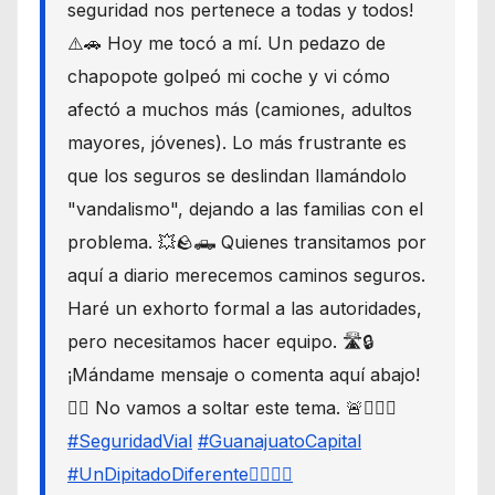
seguridad nos pertenece a todas y todos!
⚠️🚗 Hoy me tocó a mí. Un pedazo de
chapopote golpeó mi coche y vi cómo
afectó a muchos más (camiones, adultos
mayores, jóvenes). Lo más frustrante es
que los seguros se deslindan llamándolo
"vandalismo", dejando a las familias con el
problema. 💥🪨🛻 Quienes transitamos por
aquí a diario merecemos caminos seguros.
Haré un exhorto formal a las autoridades,
pero necesitamos hacer equipo. 🛣️🔒
¡Mándame mensaje o comenta aquí abajo!
👇🏼 No vamos a soltar este tema. 🚨🙋🏾‍♂️
#SeguridadVial
#GuanajuatoCapital
#UnDipitadoDiferente🙋🏽‍♂️⚖️