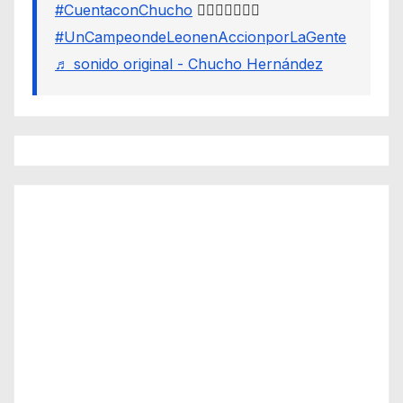
#CuentaconChucho
🙋🏾‍♂️✌🏾☝🏾
#UnCampeondeLeonenAccionporLaGente
♬ sonido original - Chucho Hernández