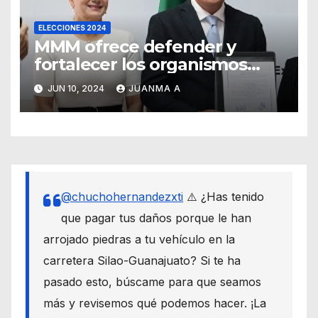
ELECCIONES 2024
MMM ofrece defender y
fortalecer los organismos
autónomos desde el Senado
JUN 10, 2024
JUANMA A
@chuchohernandezxti
⚠️ ¿Has tenido
que pagar tus daños porque le han
arrojado piedras a tu vehículo en la
carretera Silao-Guanajuato? Si te ha
pasado esto, búscame para que seamos
más y revisemos qué podemos hacer. ¡La