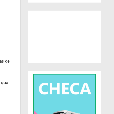
as de
s que