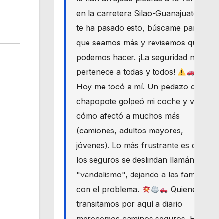
en la carretera Silao-Guanajuato? Si
te ha pasado esto, búscame para
que seamos más y revisemos qué
podemos hacer. ¡La seguridad nos
pertenece a todas y todos!
Hoy me tocó a mí. Un pedazo de
chapopote golpeó mi coche y vi
cómo afectó a muchos más
(camiones, adultos mayores,
jóvenes). Lo más frustrante es que
los seguros se deslindan llamándolo
"vandalismo", dejando a las familias
con el problema.
Quienes
transitamos por aquí a diario
merecemos caminos seguros. Haré