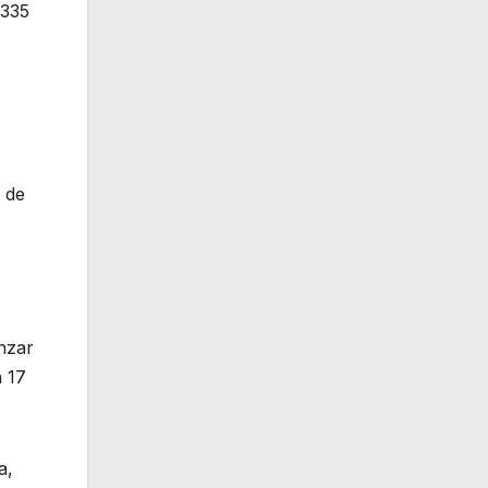
 335
 de
nzar
a 17
a,