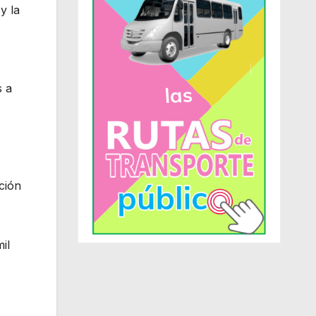
y la
s a
ción
il