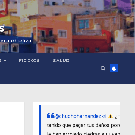
s
era objetiva
S
FIC 2025
SALUD
@chuchohernandezxti
¿Has
tenido que pagar tus daños porque
le han arrojado piedras a tu vehículo