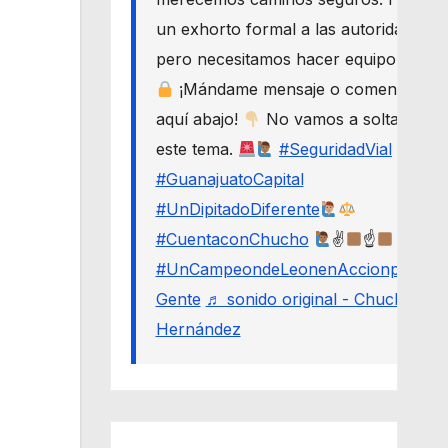
un exhorto formal a las autoridades,
pero necesitamos hacer equipo.
¡Mándame mensaje o comenta
aquí abajo!
No vamos a soltar
este tema.
#SeguridadVial
#GuanajuatoCapital
#UnDipitadoDiferente
#CuentaconChucho
✌
☝
#UnCampeondeLeonenAccionporLa
Gente
♬ sonido original - Chucho
Hernández