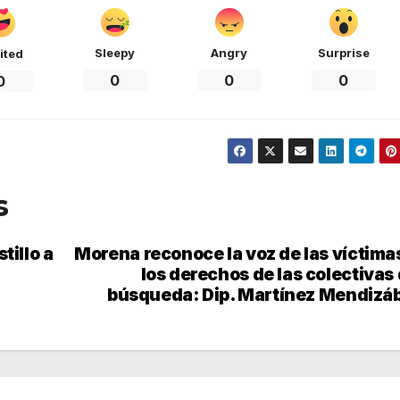
Sleepy
Angry
Surprise
ited
0
0
0
0
s
tillo a
Morena reconoce la voz de las víctima
los derechos de las colectivas
búsqueda: Dip. Martínez Mendizá