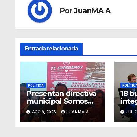
Por
JuanMA A
Entrada relacionada
POLÍTICA
POLÍTIC
Presentan directiva
18 b
municipal Somos
inte
México de
“Def
AGO 8, 2026
JUANMA A
JUL 2
Guanajuato
Patri
Libe