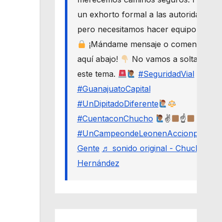
un exhorto formal a las autoridades,
pero necesitamos hacer equipo.
¡Mándame mensaje o comenta
aquí abajo!
No vamos a soltar
este tema.
#SeguridadVial
#GuanajuatoCapital
#UnDipitadoDiferente
#CuentaconChucho
✌
☝
#UnCampeondeLeonenAccionporLa
Gente
♬ sonido original - Chucho
Hernández