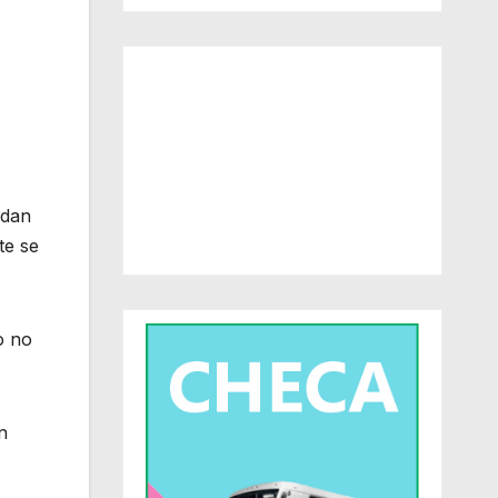
edan
te se
o no
n