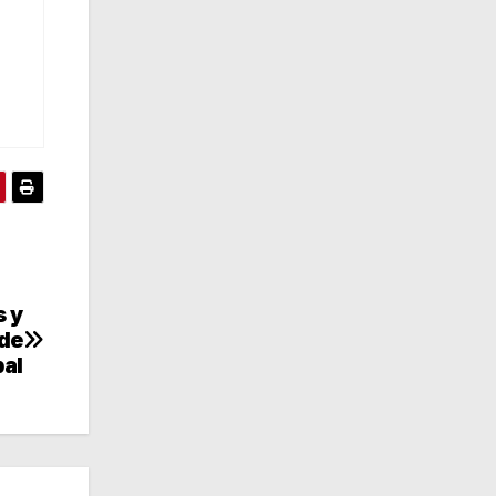
s y
 de
bal