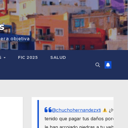
s
era objetiva
S
FIC 2025
SALUD
@chuchohernandezxti
¿Has
tenido que pagar tus daños porque
le han arrojado piedras a tu vehículo