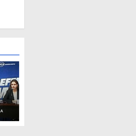
 A
PAN