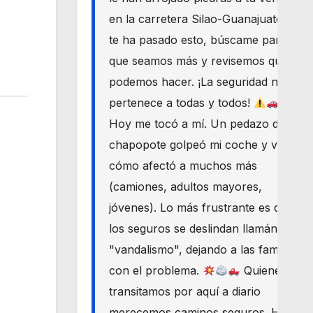
en la carretera Silao-Guanajuato? Si
te ha pasado esto, búscame para
que seamos más y revisemos qué
podemos hacer. ¡La seguridad nos
pertenece a todas y todos!
Hoy me tocó a mí. Un pedazo de
chapopote golpeó mi coche y vi
cómo afectó a muchos más
(camiones, adultos mayores,
jóvenes). Lo más frustrante es que
los seguros se deslindan llamándolo
"vandalismo", dejando a las familias
con el problema.
Quienes
transitamos por aquí a diario
merecemos caminos seguros. Haré