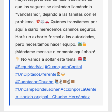
que los seguros se deslindan llamándolo
"vandalismo", dejando a las familias con el
problema.
Quienes transitamos por
aquí a diario merecemos caminos seguros.
Haré un exhorto formal a las autoridades,
pero necesitamos hacer equipo.
¡Mándame mensaje o comenta aquí abajo!
No vamos a soltar este tema.
#SeguridadVial
#GuanajuatoCapital
#UnDipitadoDiferente
#CuentaconChucho
✌
☝
#UnCampeondeLeonenAccionporLaGente
♬ sonido original - Chucho Hernández