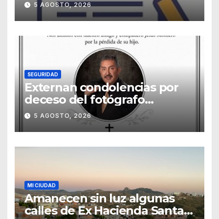
5 AGOSTO, 2026
SEGURIDAD
Externan condolencias por
deceso del fotógrafo
Emmanuel Montero
5 AGOSTO, 2026
MI CIUDAD
Amanecen sin luz algunas
calles de Ex Hacienda Santa