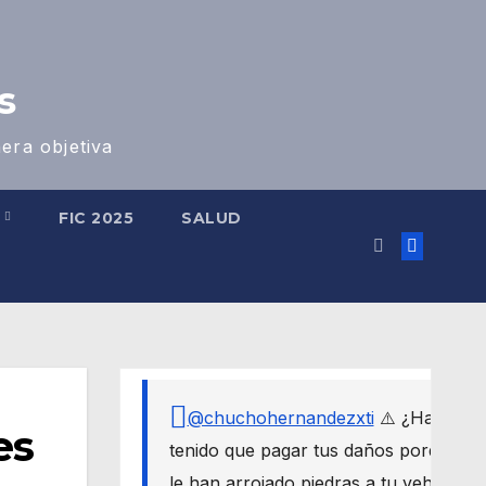
s
era objetiva
S
FIC 2025
SALUD
@chuchohernandezxti
⚠️ ¿Has
es
tenido que pagar tus daños porque
le han arrojado piedras a tu vehículo