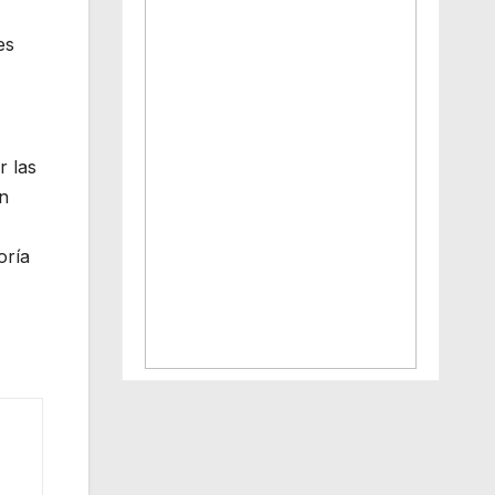
es
r las
en
oría