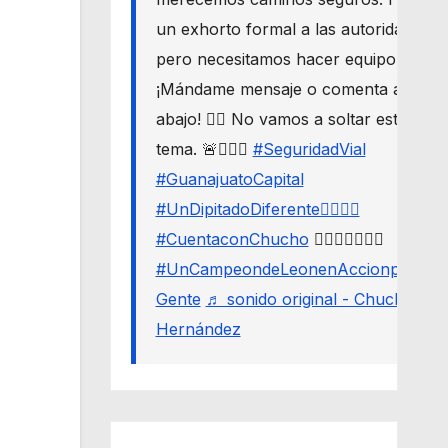
un exhorto formal a las autoridades,
pero necesitamos hacer equipo. 🛣️🔒
¡Mándame mensaje o comenta aquí
abajo! 👇🏼 No vamos a soltar este
tema. 🚨🙋🏾‍♂️
#SeguridadVial
#GuanajuatoCapital
#UnDipitadoDiferente🙋🏽‍♂️⚖️
#CuentaconChucho
🙋🏾‍♂️✌🏾☝🏾
#UnCampeondeLeonenAccionporLa
Gente
♬ sonido original - Chucho
Hernández