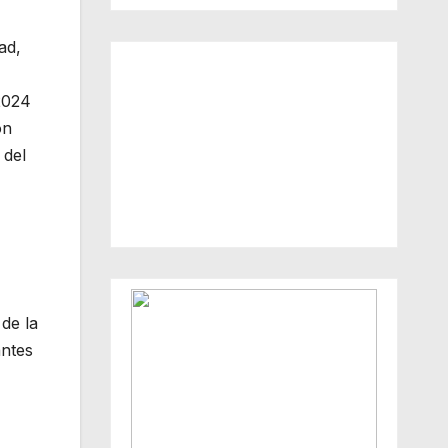
ad,
 2024
ón
 del
 de la
antes