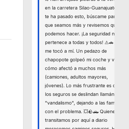
en la carretera Silao-Guanajuato? Si
te ha pasado esto, búscame para
que seamos más y revisemos qué
podemos hacer. ¡La seguridad nos
pertenece a todas y todos! ⚠️🚗 Hoy
me tocó a mí. Un pedazo de
chapopote golpeó mi coche y vi
cómo afectó a muchos más
(camiones, adultos mayores,
jóvenes). Lo más frustrante es que
los seguros se deslindan llamándolo
"vandalismo", dejando a las familias
con el problema. 💥🪨🛻 Quienes
transitamos por aquí a diario
merecemos caminos seguros. Haré