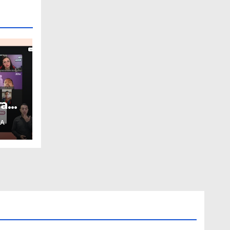
ra
 A
les