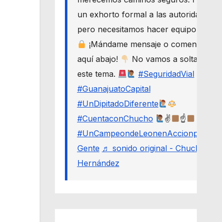
un exhorto formal a las autoridades,
pero necesitamos hacer equipo.
¡Mándame mensaje o comenta
aquí abajo!
No vamos a soltar
este tema.
#SeguridadVial
#GuanajuatoCapital
#UnDipitadoDiferente
#CuentaconChucho
✌
☝
#UnCampeondeLeonenAccionporLa
Gente
♬ sonido original - Chucho
Hernández