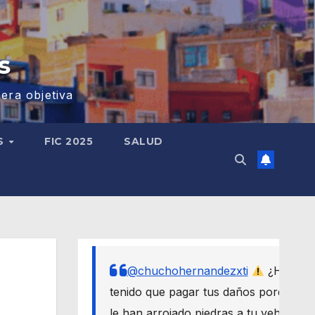
s
era objetiva
S
FIC 2025
SALUD
@chuchohernandezxti
¿Has
tenido que pagar tus daños porque
le han arrojado piedras a tu vehículo