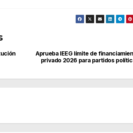
s
tución
Aprueba IEEG límite de financiamie
privado 2026 para partidos políti