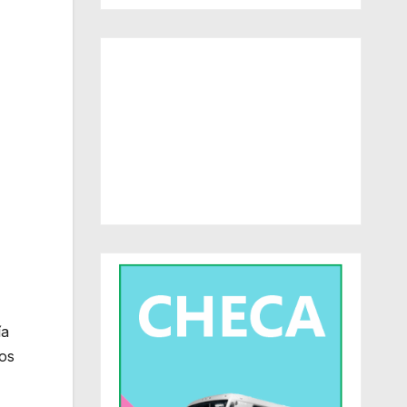
ía
vos