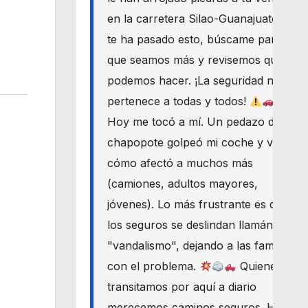
en la carretera Silao-Guanajuato? Si
te ha pasado esto, búscame para
que seamos más y revisemos qué
podemos hacer. ¡La seguridad nos
pertenece a todas y todos!
Hoy me tocó a mí. Un pedazo de
chapopote golpeó mi coche y vi
cómo afectó a muchos más
(camiones, adultos mayores,
jóvenes). Lo más frustrante es que
los seguros se deslindan llamándolo
"vandalismo", dejando a las familias
con el problema.
Quienes
transitamos por aquí a diario
merecemos caminos seguros. Haré