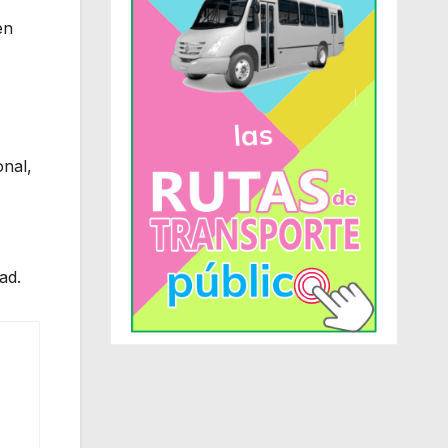
en
onal,
ad.