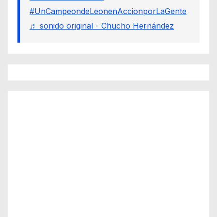
#UnCampeondeLeonenAccionporLaGente
♬ sonido original - Chucho Hernández