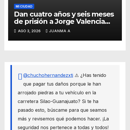
MI CIUDAD
Dan cuatro años y seis meses
de prisión a Jorge Valencia
Gallo por el delito de cohecho
AGO 3, 2026
JUANMA A
@chuchohernandezxti
⚠️ ¿Has tenido
que pagar tus daños porque le han
arrojado piedras a tu vehículo en la
carretera Silao-Guanajuato? Si te ha
pasado esto, búscame para que seamos
más y revisemos qué podemos hacer. ¡La
seguridad nos pertenece a todas y todos!