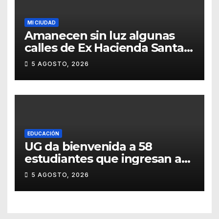
MI CIUDAD
Amanecen sin luz algunas
calles de Ex Hacienda Santa
Teresa
5 AGOSTO, 2026
EDUCACIÓN
UG da bienvenida a 58
estudiantes que ingresan a
través de los programas de
5 AGOSTO, 2026
equidad