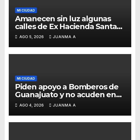
MI CIUDAD
Amanecen sin luz algunas
calles de Ex Hacienda Santa
Teresa
AGO 5, 2026
JUANMA A
MI CIUDAD
Piden apoyo a Bomberos de
Guanajuato y no acuden en
auxilio de capitalinos ante
AGO 4, 2026
JUANMA A
fuerte lluvia