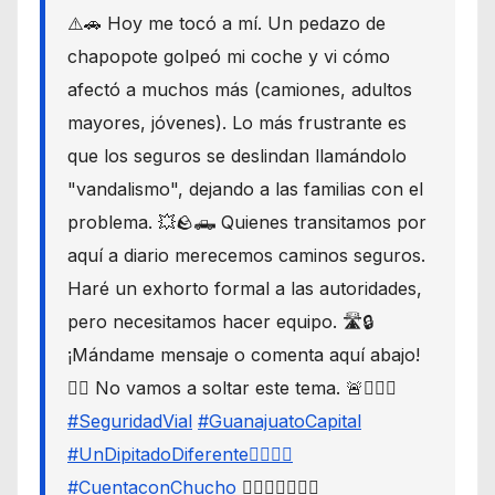
⚠️🚗 Hoy me tocó a mí. Un pedazo de
chapopote golpeó mi coche y vi cómo
afectó a muchos más (camiones, adultos
mayores, jóvenes). Lo más frustrante es
que los seguros se deslindan llamándolo
"vandalismo", dejando a las familias con el
problema. 💥🪨🛻 Quienes transitamos por
aquí a diario merecemos caminos seguros.
Haré un exhorto formal a las autoridades,
pero necesitamos hacer equipo. 🛣️🔒
¡Mándame mensaje o comenta aquí abajo!
👇🏼 No vamos a soltar este tema. 🚨🙋🏾‍♂️
#SeguridadVial
#GuanajuatoCapital
#UnDipitadoDiferente🙋🏽‍♂️⚖️
#CuentaconChucho
🙋🏾‍♂️✌🏾☝🏾