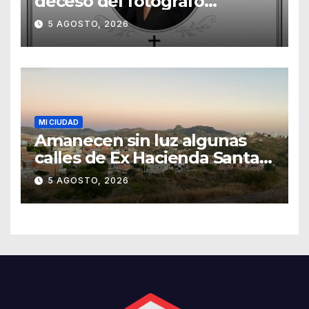
deceso del fotógrafo
Emmanuel Montero
5 AGOSTO, 2026
MI CIUDAD
Amanecen sin luz algunas
calles de Ex Hacienda Santa
Teresa
5 AGOSTO, 2026