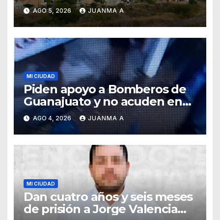
Teresa
AGO 5, 2026
JUANMA A
MI CIUDAD
Piden apoyo a Bomberos de
Guanajuato y no acuden en
auxilio de capitalinos ante
AGO 4, 2026
JUANMA A
fuerte lluvia
MI CIUDAD
Dan cuatro años y seis meses
de prisión a Jorge Valencia