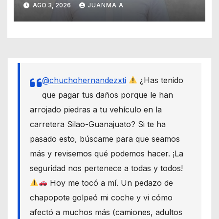
Gallo por el delito de cohecho
AGO 3, 2026
JUANMA A
@chuchohernandezxti
¿Has tenido
que pagar tus daños porque le han
arrojado piedras a tu vehículo en la
carretera Silao-Guanajuato? Si te ha
pasado esto, búscame para que seamos
más y revisemos qué podemos hacer. ¡La
seguridad nos pertenece a todas y todos!
Hoy me tocó a mí. Un pedazo de
chapopote golpeó mi coche y vi cómo
afectó a muchos más (camiones, adultos