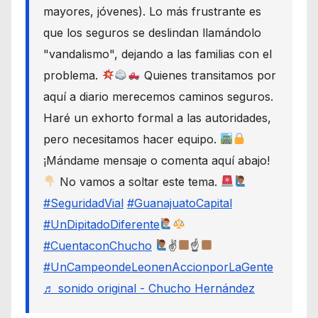
mayores, jóvenes). Lo más frustrante es
que los seguros se deslindan llamándolo
"vandalismo", dejando a las familias con el
problema.
Quienes transitamos por
aquí a diario merecemos caminos seguros.
Haré un exhorto formal a las autoridades,
pero necesitamos hacer equipo.
¡Mándame mensaje o comenta aquí abajo!
No vamos a soltar este tema.
#SeguridadVial
#GuanajuatoCapital
#UnDipitadoDiferente
#CuentaconChucho
✌
☝
#UnCampeondeLeonenAccionporLaGente
♬ sonido original - Chucho Hernández