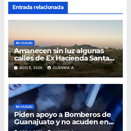
Entrada relacionada
MI CIUDAD
Amanecen sin luz algunas
calles de Ex Hacienda Santa
Teresa
AGO 5, 2026
JUANMA A
MI CIUDAD
Piden apoyo a Bomberos de
Guanajuato y no acuden en
auxilio de capitalinos ante