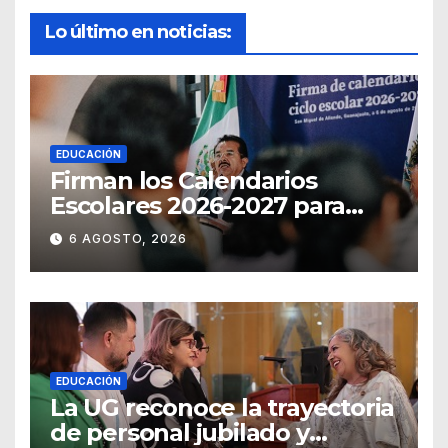
Lo último en noticias:
EDUCACIÓN
Firman los Calendarios
Escolares 2026-2027 para
Guanajuato
6 AGOSTO, 2026
EDUCACIÓN
La UG reconoce la trayectoria
de personal jubilado y