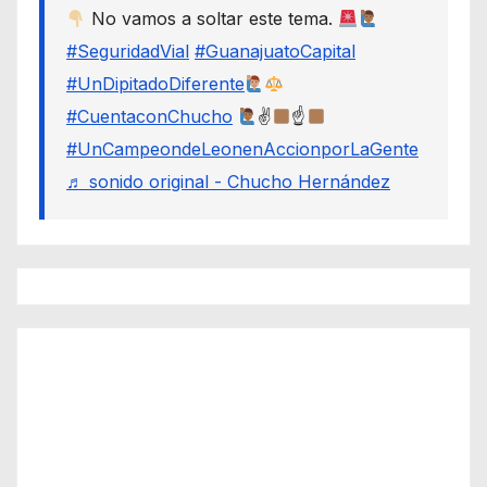
No vamos a soltar este tema.
#SeguridadVial
#GuanajuatoCapital
#UnDipitadoDiferente
#CuentaconChucho
✌
☝
#UnCampeondeLeonenAccionporLaGente
♬ sonido original - Chucho Hernández