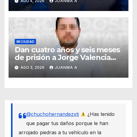
AGO 4, 2026
JUANMA A
fuerte lluvia
MI CIUDAD
Dan cuatro años y seis meses
de prisión a Jorge Valencia
Gallo por el delito de cohecho
AGO 3, 2026
JUANMA A
@chuchohernandezxti
¿Has tenido
que pagar tus daños porque le han
arrojado piedras a tu vehículo en la