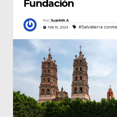
Fundación
Por
JuanMA A
#Salvatierra conm
FEB 10, 2024