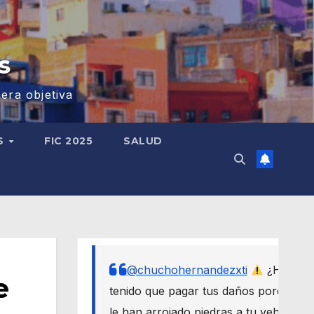
s
era objetiva
S
FIC 2025
SALUD
@chuchohernandezxti
¿Has
e
tenido que pagar tus daños porque
le han arrojado piedras a tu vehículo