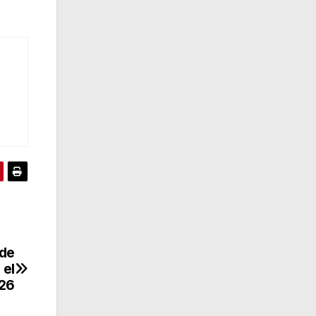
 de
 el
026