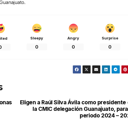
 Guanajuato.
Sleepy
Angry
Surprise
ited
0
0
0
0
s
sonas
Eligen a Raúl Silva Ávila como presidente
la CMIC delegación Guanajuato, para
periodo 2024 – 2