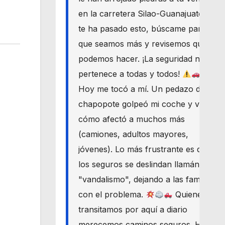
en la carretera Silao-Guanajuato? Si
te ha pasado esto, búscame para
que seamos más y revisemos qué
podemos hacer. ¡La seguridad nos
pertenece a todas y todos!
Hoy me tocó a mí. Un pedazo de
chapopote golpeó mi coche y vi
cómo afectó a muchos más
(camiones, adultos mayores,
jóvenes). Lo más frustrante es que
los seguros se deslindan llamándolo
"vandalismo", dejando a las familias
con el problema.
Quienes
transitamos por aquí a diario
merecemos caminos seguros. Haré