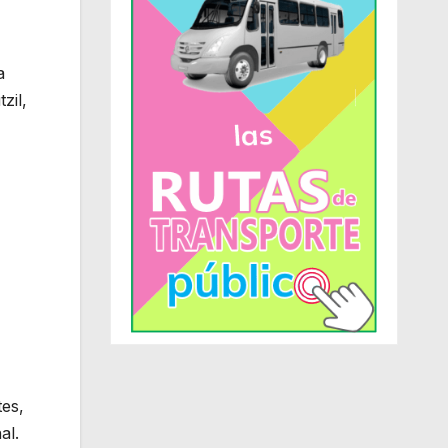
a
zil,
tes,
al.