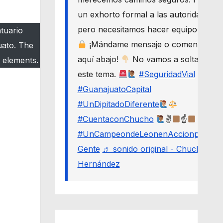
un exhorto formal a las autoridades,
pero necesitamos hacer equipo.
ntuario
¡Mándame mensaje o comenta
uato. The
aquí abajo!
No vamos a soltar
 elements.
este tema.
#SeguridadVial
#GuanajuatoCapital
#UnDipitadoDiferente
#CuentaconChucho
✌
☝
#UnCampeondeLeonenAccionporLa
Gente
♬ sonido original - Chucho
Hernández