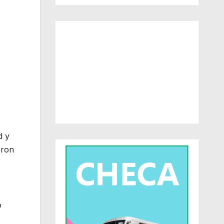
d y
eron
ó