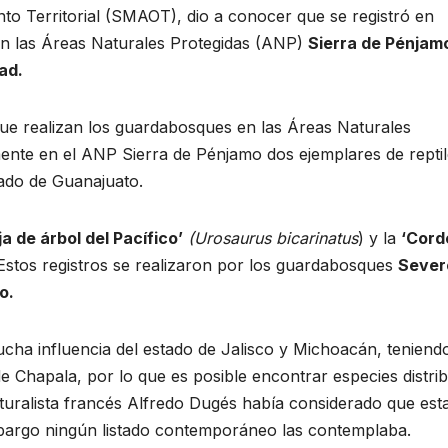
o Territorial (SMAOT), dio a conocer que se registró en
n las Áreas Naturales Protegidas (ANP)
Sierra de Pénjam
ad.
ue realizan los guardabosques en las Áreas Naturales
mente en el ANP Sierra de Pénjamo dos ejemplares de repti
ado de Guanajuato.
ja de árbol del Pacífico’
(Urosaurus bicarinatus
) y la
‘Corde
 Estos registros se realizaron por los guardabosques
Sever
lo
.
cha influencia del estado de Jalisco y Michoacán, teniend
 Chapala, por lo que es posible encontrar especies distri
aturalista francés Alfredo Dugés había considerado que est
embargo ningún listado contemporáneo las contemplaba.