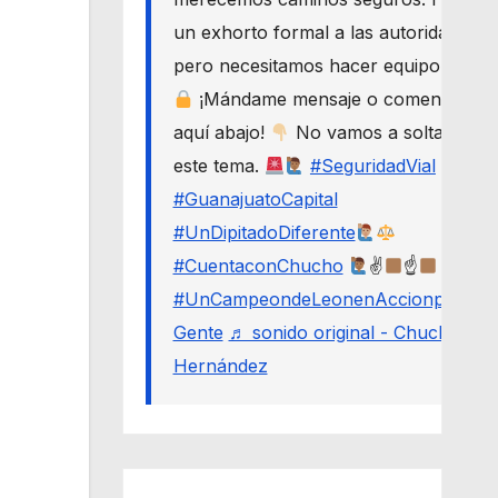
un exhorto formal a las autoridades,
pero necesitamos hacer equipo.
¡Mándame mensaje o comenta
aquí abajo!
No vamos a soltar
este tema.
#SeguridadVial
#GuanajuatoCapital
#UnDipitadoDiferente
#CuentaconChucho
✌
☝
#UnCampeondeLeonenAccionporLa
Gente
♬ sonido original - Chucho
Hernández