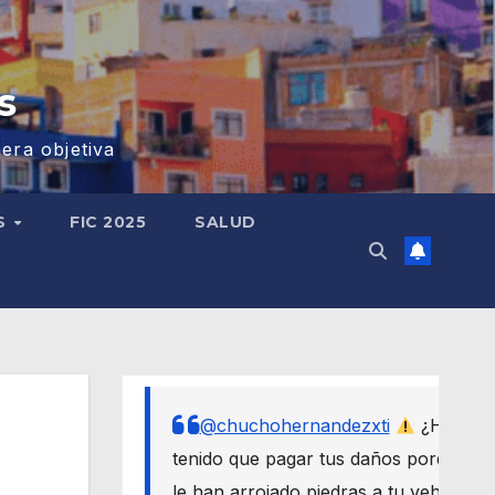
s
era objetiva
S
FIC 2025
SALUD
@chuchohernandezxti
¿Has
tenido que pagar tus daños porque
le han arrojado piedras a tu vehículo