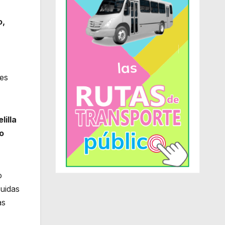
o,
les
lilla
o
o
buidas
as