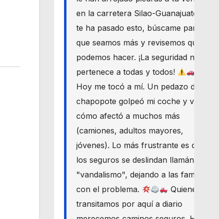
en la carretera Silao-Guanajuato? Si
te ha pasado esto, búscame para
que seamos más y revisemos qué
podemos hacer. ¡La seguridad nos
pertenece a todas y todos!
Hoy me tocó a mí. Un pedazo de
chapopote golpeó mi coche y vi
cómo afectó a muchos más
(camiones, adultos mayores,
jóvenes). Lo más frustrante es que
los seguros se deslindan llamándolo
"vandalismo", dejando a las familias
con el problema.
Quienes
transitamos por aquí a diario
merecemos caminos seguros. Haré