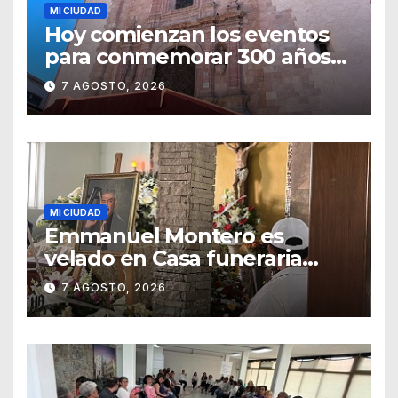
MI CIUDAD
Hoy comienzan los eventos
para conmemorar 300 años
del templo de San Roque
7 AGOSTO, 2026
MI CIUDAD
Emmanuel Montero es
velado en Casa funeraria
Forasté
7 AGOSTO, 2026