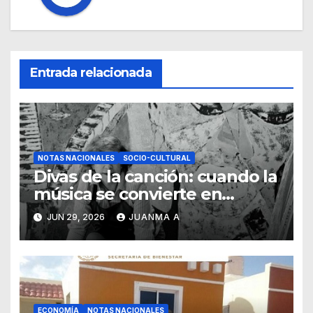
Entrada relacionada
NOTAS NACIONALES
SOCIO-CULTURAL
Divas de la canción: cuando la
música se convierte en
pintura
JUN 29, 2026
JUANMA A
ECONOMÍA
NOTAS NACIONALES