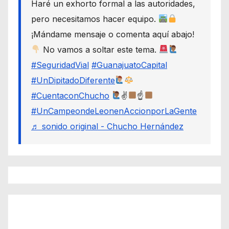
Haré un exhorto formal a las autoridades,
pero necesitamos hacer equipo.
¡Mándame mensaje o comenta aquí abajo!
No vamos a soltar este tema.
#SeguridadVial
#GuanajuatoCapital
#UnDipitadoDiferente
#CuentaconChucho
✌
☝
#UnCampeondeLeonenAccionporLaGente
♬ sonido original - Chucho Hernández