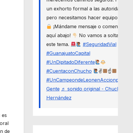
un exhorto formal a las autoridades,
pero necesitamos hacer equipo.
¡Mándame mensaje o comenta
aquí abajo!
No vamos a soltar
este tema.
#SeguridadVial
#GuanajuatoCapital
#UnDipitadoDiferente
#CuentaconChucho
✌
☝
#UnCampeondeLeonenAccionporLa
Gente
♬ sonido original - Chucho
Hernández
 es
oral
ón de