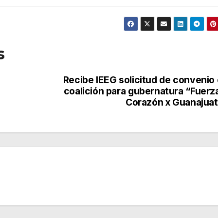
s
Recibe IEEG solicitud de convenio
coalición para gubernatura “Fuerz
Corazón x Guanajua