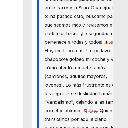
en la carretera Silao-Guanajuato? Si
te ha pasado esto, búscame para
que seamos más y revisemos qué
podemos hacer. ¡La seguridad nos
pertenece a todas y todos!
Hoy me tocó a mí. Un pedazo de
chapopote golpeó mi coche y vi
cómo afectó a muchos más
(camiones, adultos mayores,
jóvenes). Lo más frustrante es que
los seguros se deslindan llamándolo
"vandalismo", dejando a las familias
con el problema.
Quienes
transitamos por aquí a diario
merecemos caminos seguros. Haré