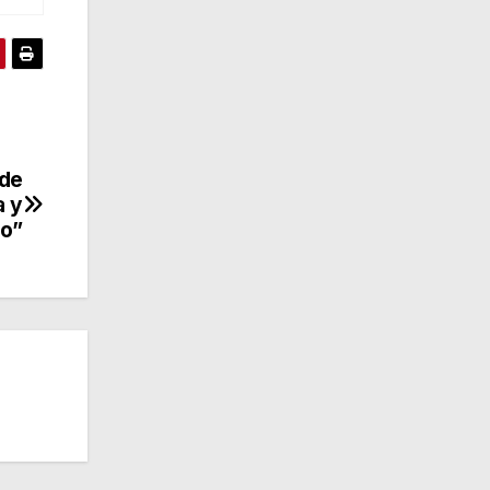
 de
a y
to”