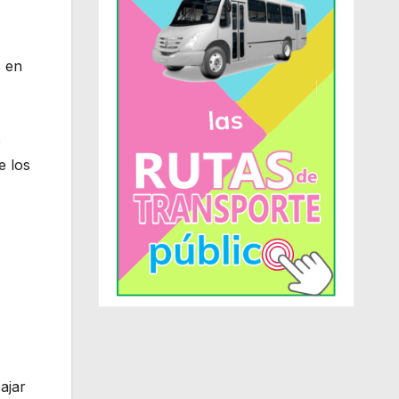
s en
e
e los
ajar