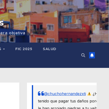
s
era objetiva
S
FIC 2025
SALUD
@chuchohernandezxti
¿Has
tenido que pagar tus daños porque
le han arrojado piedras a tu vehículo