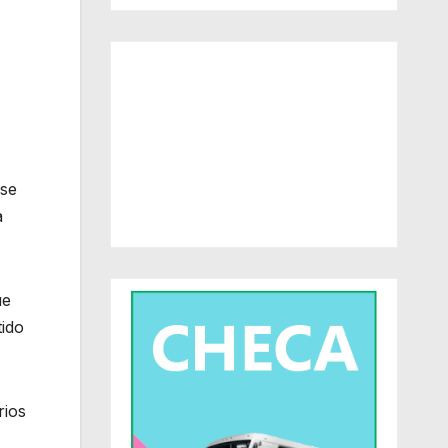
 se
a
ue
tido
rios