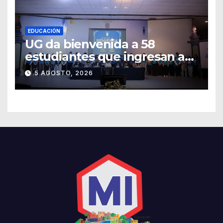
EDUCACIÓN
UG da bienvenida a 58
estudiantes que ingresan a
través de los programas de
5 AGOSTO, 2026
equidad