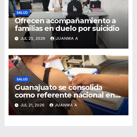
SALUD
Ofrecen acompañamiento a
familias en duelo por suicidio
JUL 25, 2026
JUANMA A
SALUD
Guanajuato se consolida
como referente nacional en
vacunación universal
JUL 21, 2026
JUANMA A