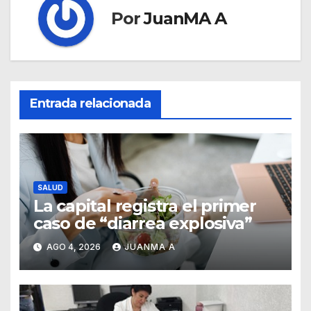
Por
JuanMA A
Entrada relacionada
SALUD
La capital registra el primer
caso de “diarrea explosiva”
AGO 4, 2026
JUANMA A