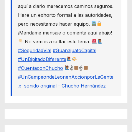
aquí a diario merecemos caminos seguros.
Haré un exhorto formal a las autoridades,
pero necesitamos hacer equipo.
¡Mándame mensaje o comenta aquí abajo!
No vamos a soltar este tema.
#SeguridadVial
#GuanajuatoCapital
#UnDipitadoDiferente
#CuentaconChucho
✌
☝
#UnCampeondeLeonenAccionporLaGente
♬ sonido original - Chucho Hernández