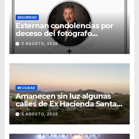
SEGURIDAD
Externan condolencias por
deceso del fotógrafo
Emmanuel Montero
5 AGOSTO, 2026
MI CIUDAD
Amanecen sin luz algunas
calles de Ex Hacienda Santa
Teresa
5 AGOSTO, 2026