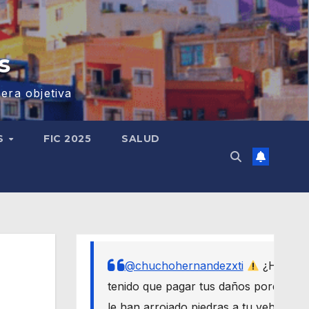
s
era objetiva
S
FIC 2025
SALUD
@chuchohernandezxti
¿Has
tenido que pagar tus daños porque
le han arrojado piedras a tu vehículo