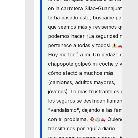
en la carretera Silao-Guanajuato? Si
te ha pasado esto, búscame para
que seamos más y revisemos qué
podemos hacer. ¡La seguridad nos
pertenece a todas y todos!
Hoy me tocó a mí. Un pedazo de
chapopote golpeó mi coche y vi
cómo afectó a muchos más
(camiones, adultos mayores,
jóvenes). Lo más frustrante es que
los seguros se deslindan llamándolo
"vandalismo", dejando a las familias
con el problema.
Quienes
transitamos por aquí a diario
merecemos caminos seguros. Haré