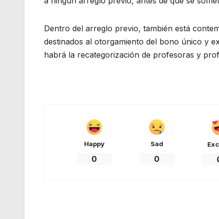
a ningún arreglo previo, antes de que se somet
Dentro del arreglo previo, también está conte
destinados al otorgamiento del bono único y ext
habrá la recategorización de profesoras y pro
Happy
Sad
Exc
0
0