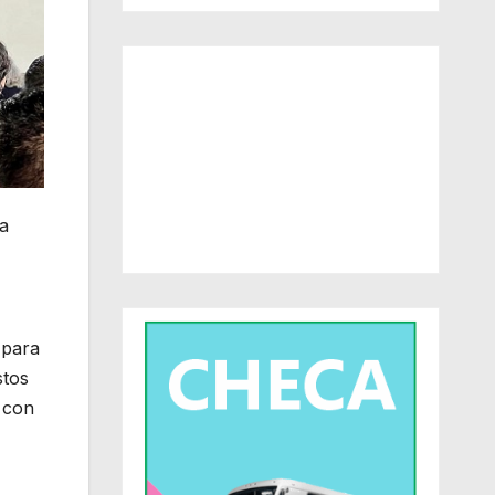
da
 para
stos
 con