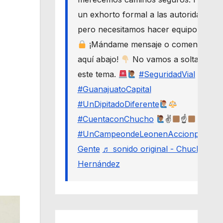
un exhorto formal a las autoridades,
pero necesitamos hacer equipo.
¡Mándame mensaje o comenta
aquí abajo!
No vamos a soltar
este tema.
#SeguridadVial
#GuanajuatoCapital
#UnDipitadoDiferente
#CuentaconChucho
✌
☝
#UnCampeondeLeonenAccionporLa
Gente
♬ sonido original - Chucho
Hernández