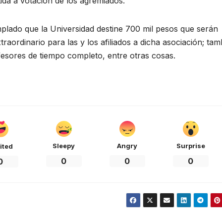
ida a votación de los agremiados.
mplado que la Universidad destine 700 mil pesos que serán
raordinario para las y los afiliados a dicha asociación; tam
fesores de tiempo completo, entre otras cosas.
Sleepy
Angry
Surprise
ited
0
0
0
0