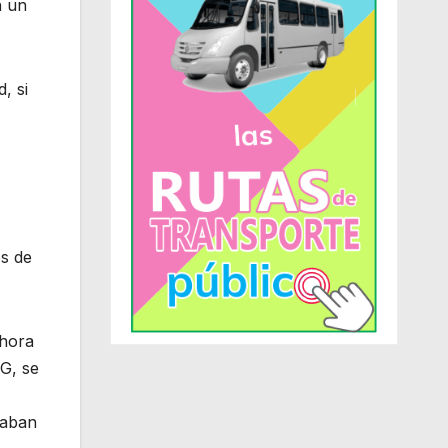
n un
, si
es de
ahora
G, se
gaban