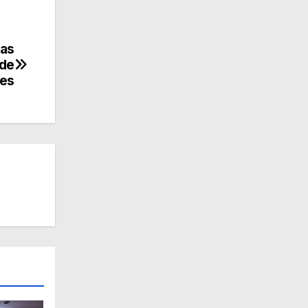
gas
 de
les