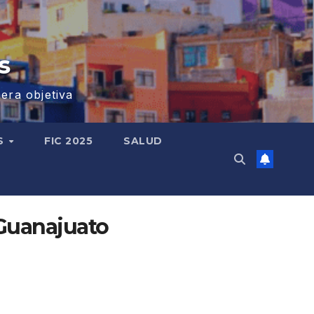
s
era objetiva
S
FIC 2025
SALUD
 Guanajuato