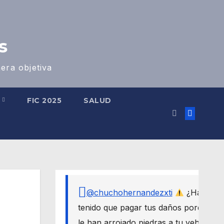
s
era objetiva
S
FIC 2025
SALUD
@chuchohernandezxti
¿Has
tenido que pagar tus daños porque
le han arrojado piedras a tu vehículo