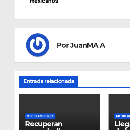
mexicanos
Por
JuanMA A
Entrada relacionada
MEDIO AMBIENTE
MEDIO A
Recuperan
Lleg