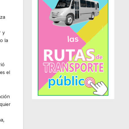
iza
r y
o la
rió
es el
ación
quier
ma,