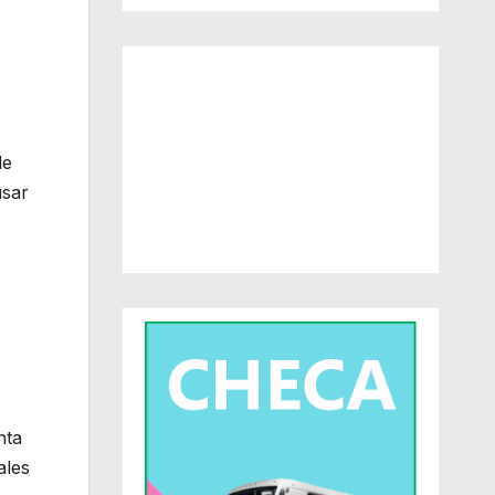
de
usar
nta
ales