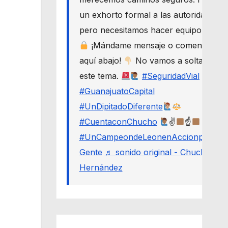
un exhorto formal a las autoridades,
pero necesitamos hacer equipo.
¡Mándame mensaje o comenta
aquí abajo!
No vamos a soltar
este tema.
#SeguridadVial
#GuanajuatoCapital
#UnDipitadoDiferente
#CuentaconChucho
✌
☝
#UnCampeondeLeonenAccionporLa
Gente
♬ sonido original - Chucho
Hernández