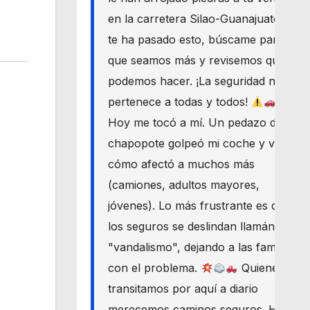
en la carretera Silao-Guanajuato? Si
te ha pasado esto, búscame para
que seamos más y revisemos qué
podemos hacer. ¡La seguridad nos
pertenece a todas y todos!
Hoy me tocó a mí. Un pedazo de
chapopote golpeó mi coche y vi
cómo afectó a muchos más
(camiones, adultos mayores,
jóvenes). Lo más frustrante es que
los seguros se deslindan llamándolo
"vandalismo", dejando a las familias
con el problema.
Quienes
transitamos por aquí a diario
merecemos caminos seguros. Haré