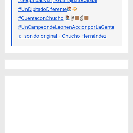
#SeguridadVial
#GuanajuatoCapital
#UnDipitadoDiferente
#CuentaconChucho
✌
☝
#UnCampeondeLeonenAccionporLaGente
♬ sonido original - Chucho Hernández