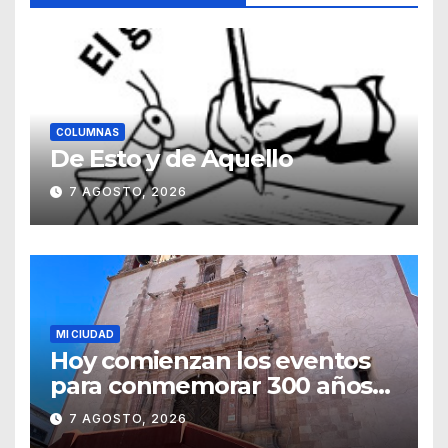
COLUMNAS
De Esto y de Aquello
7 AGOSTO, 2026
MI CIUDAD
Hoy comienzan los eventos
para conmemorar 300 años
del templo de San Roque
7 AGOSTO, 2026