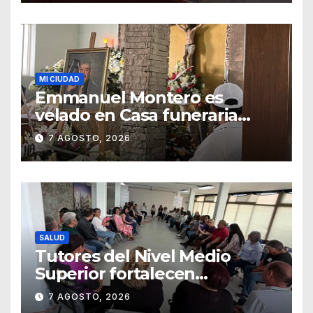
MI CIUDAD
Emmanuel Montero es
velado en Casa funeraria
Forasté
7 AGOSTO, 2026
SALUD
Tutores del Nivel Medio
Superior fortalecen
estrategias para la
7 AGOSTO, 2026
prevención de la violencia en