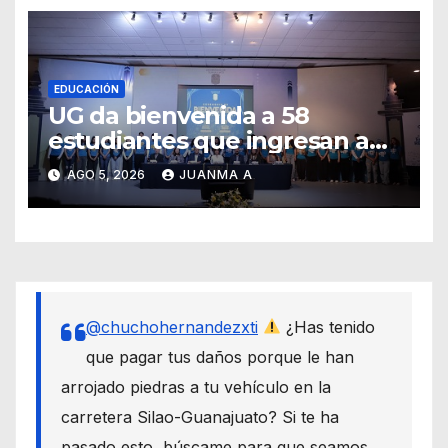
EDUCACIÓN
UG da bienvenida a 58
estudiantes que ingresan a
través de los programas de
AGO 5, 2026
JUANMA A
equidad
@chuchohernandezxti
¿Has tenido
que pagar tus daños porque le han
arrojado piedras a tu vehículo en la
carretera Silao-Guanajuato? Si te ha
pasado esto, búscame para que seamos