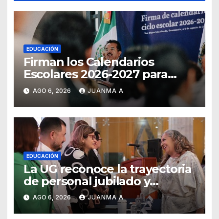
EDUCACIÓN
Firman los Calendarios
Escolares 2026-2027 para
Guanajuato
AGO 6, 2026
JUANMA A
EDUCACIÓN
La UG reconoce la trayectoria
de personal jubilado y
agradece su legado
AGO 6, 2026
JUANMA A