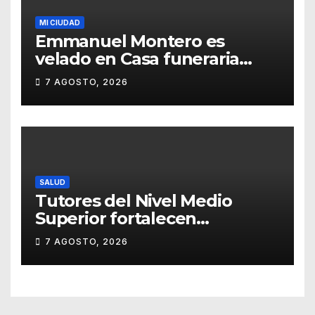
MI CIUDAD
Emmanuel Montero es
velado en Casa funeraria
Forasté
7 AGOSTO, 2026
SALUD
Tutores del Nivel Medio
Superior fortalecen
estrategias para la
7 AGOSTO, 2026
prevención de la violencia en
el noviazgo