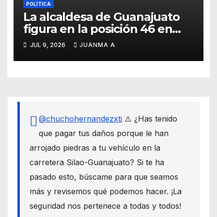
POLÍTICA
La alcaldesa de Guanajuato
figura en la posición 46 en
ranking nacional
JUL 9, 2026
JUANMA A
@chuchohernandezxti
⚠️ ¿Has tenido
que pagar tus daños porque le han
arrojado piedras a tu vehículo en la
carretera Silao-Guanajuato? Si te ha
pasado esto, búscame para que seamos
más y revisemos qué podemos hacer. ¡La
seguridad nos pertenece a todas y todos!