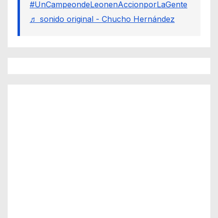
#UnCampeondeLeonenAccionporLaGente
♬ sonido original - Chucho Hernández