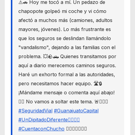
⚠️🚗 Hoy me tocó a mí. Un pedazo de
chapopote golpeó mi coche y vi cómo
afectó a muchos más (camiones, adultos
mayores, jóvenes). Lo más frustrante es
que los seguros se deslindan llamándolo
"vandalismo", dejando a las familias con el
problema. 💥🪨🛻 Quienes transitamos por
aquí a diario merecemos caminos seguros.
Haré un exhorto formal a las autoridades,
pero necesitamos hacer equipo. 🛣️🔒
¡Mándame mensaje o comenta aquí abajo!
👇🏼 No vamos a soltar este tema. 🚨🙋🏾‍♂️
#SeguridadVial
#GuanajuatoCapital
#UnDipitadoDiferente🙋🏽‍♂️⚖️
#CuentaconChucho
🙋🏾‍♂️✌🏾☝🏾