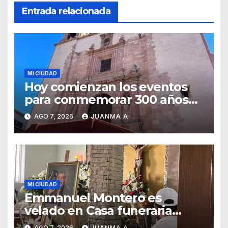
Entrada relacionada
MI CIUDAD
Hoy comienzan los eventos
para conmemorar 300 años
del templo de San Roque
AGO 7, 2026
JUANMA A
MI CIUDAD
Emmanuel Montero es
velado en Casa funeraria
Forasté
AGO 7, 2026
JUANMA A