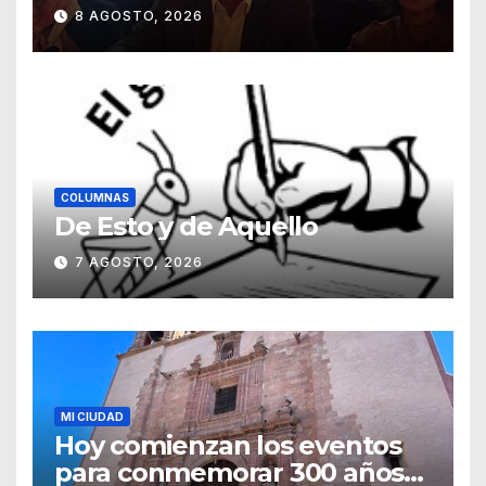
Guanajuato
8 AGOSTO, 2026
COLUMNAS
De Esto y de Aquello
7 AGOSTO, 2026
MI CIUDAD
Hoy comienzan los eventos
para conmemorar 300 años