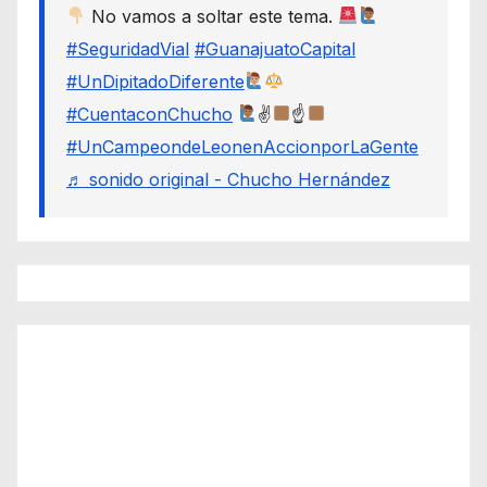
No vamos a soltar este tema.
#SeguridadVial
#GuanajuatoCapital
#UnDipitadoDiferente
#CuentaconChucho
✌
☝
#UnCampeondeLeonenAccionporLaGente
♬ sonido original - Chucho Hernández