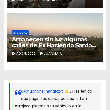
MI CIUDAD
Amanecen sin luz algunas
calles de Ex Hacienda Santa
Teresa
AGO 5, 2026
JUANMA A
@chuchohernandezxti
¿Has tenido
que pagar tus daños porque le han
arrojado piedras a tu vehículo en la