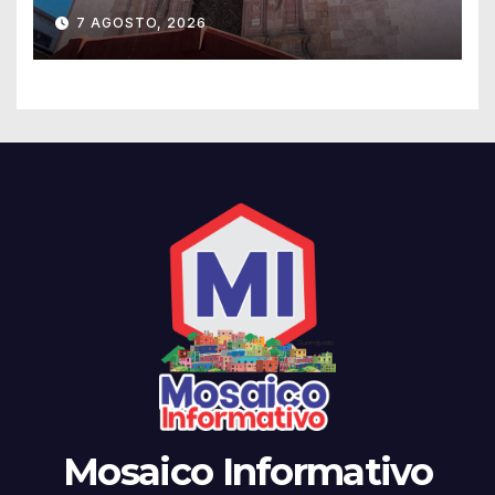
del templo de San Roque
7 AGOSTO, 2026
Mosaico Informativo