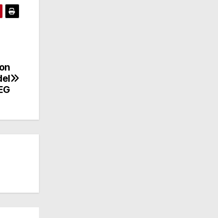
con
del
EG