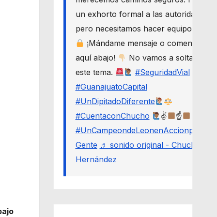
un exhorto formal a las autoridades,
pero necesitamos hacer equipo.
¡Mándame mensaje o comenta
aquí abajo!
No vamos a soltar
este tema.
#SeguridadVial
#GuanajuatoCapital
#UnDipitadoDiferente
#CuentaconChucho
✌
☝
#UnCampeondeLeonenAccionporLa
Gente
♬ sonido original - Chucho
Hernández
bajo