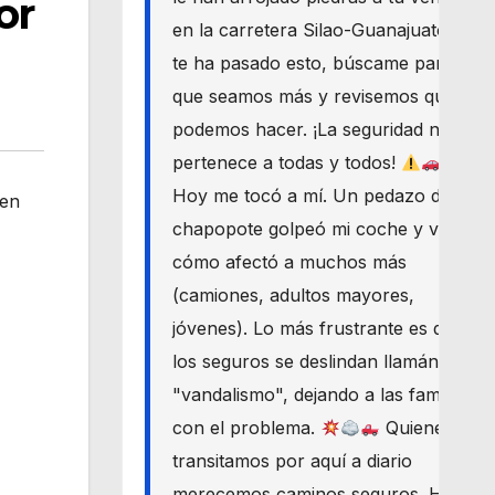
or
en la carretera Silao-Guanajuato? Si
te ha pasado esto, búscame para
que seamos más y revisemos qué
podemos hacer. ¡La seguridad nos
pertenece a todas y todos!
Hoy me tocó a mí. Un pedazo de
 en
chapopote golpeó mi coche y vi
cómo afectó a muchos más
(camiones, adultos mayores,
jóvenes). Lo más frustrante es que
los seguros se deslindan llamándolo
"vandalismo", dejando a las familias
con el problema.
Quienes
transitamos por aquí a diario
merecemos caminos seguros. Haré