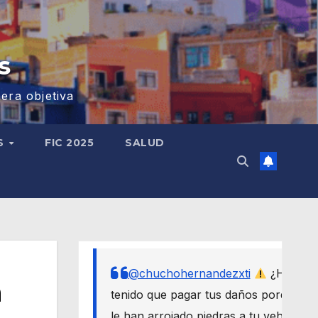
s
era objetiva
S
FIC 2025
SALUD
@chuchohernandezxti
¿Has
n
tenido que pagar tus daños porque
le han arrojado piedras a tu vehículo