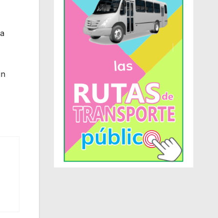
la
in