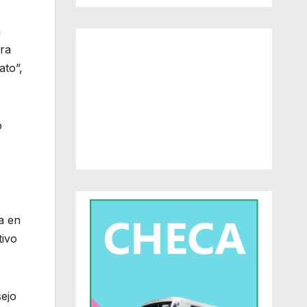
a
ura
ato”,
o
a en
tivo
sejo