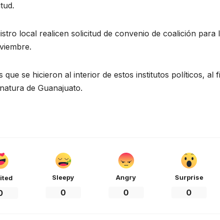
tud.
istro local realicen solicitud de convenio de coalición para 
viembre.
e se hicieron al interior de estos institutos políticos, al f
rnatura de Guanajuato.
Sleepy
Angry
Surprise
ited
0
0
0
0