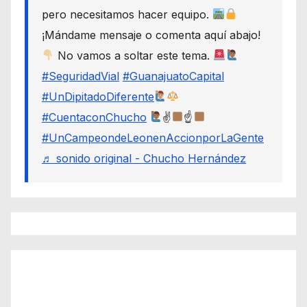
pero necesitamos hacer equipo.
¡Mándame mensaje o comenta aquí abajo!
No vamos a soltar este tema.
#SeguridadVial
#GuanajuatoCapital
#UnDipitadoDiferente
#CuentaconChucho
✌
☝
#UnCampeondeLeonenAccionporLaGente
♬ sonido original - Chucho Hernández