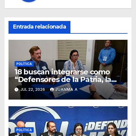
Entrada relacionada
POLÍTICA
18 buscan integrarse como
“Defensores de la Patria, la
Familia y la Libertad”
JUL 22, 2026
JUANMA A
POLÍTICA