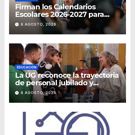
Firman los Calendarios
Escolares 2026-2027 para
Guanajuato
6 AGOSTO, 2026
EDUCACIÓN
La UG reconoce la trayectoria
de personal jubilado y
agradece su legado
6 AGOSTO, 2026