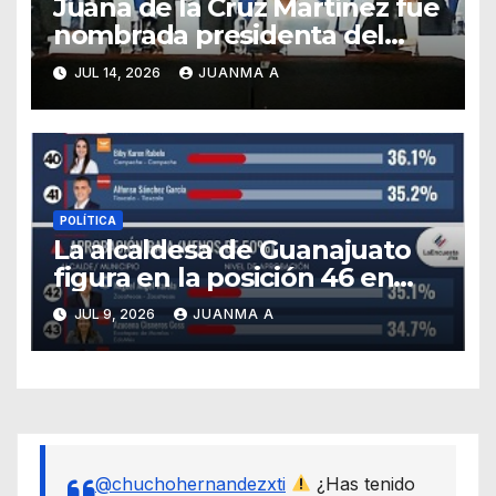
Juana de la Cruz Martínez fue
nombrada presidenta del
PAN en Guanajuato
JUL 14, 2026
JUANMA A
POLÍTICA
La alcaldesa de Guanajuato
figura en la posición 46 en
ranking nacional
JUL 9, 2026
JUANMA A
@chuchohernandezxti
¿Has tenido