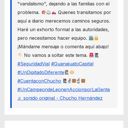
"vandalismo", dejando a las familias con el
problema.
Quienes transitamos por
aquí a diario merecemos caminos seguros.
Haré un exhorto formal a las autoridades,
pero necesitamos hacer equipo.
¡Mándame mensaje o comenta aquí abajo!
No vamos a soltar este tema.
#SeguridadVial
#GuanajuatoCapital
#UnDipitadoDiferente
#CuentaconChucho
✌
☝
#UnCampeondeLeonenAccionporLaGente
♬ sonido original - Chucho Hernández