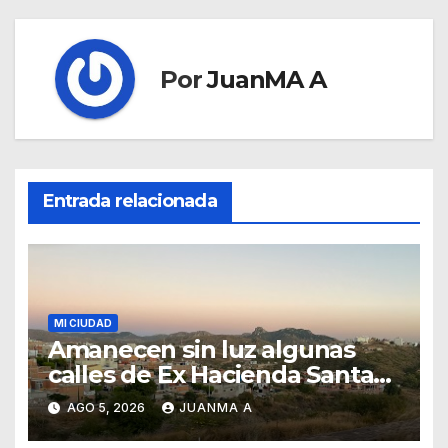
Por
JuanMA A
Entrada relacionada
MI CIUDAD
Amanecen sin luz algunas
calles de Ex Hacienda Santa
Teresa
AGO 5, 2026
JUANMA A