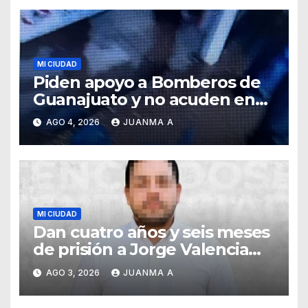
MI CIUDAD
Piden apoyo a Bomberos de
Guanajuato y no acuden en
auxilio de capitalinos ante
AGO 4, 2026
JUANMA A
fuerte lluvia
MI CIUDAD
Dan cuatro años y seis meses
de prisión a Jorge Valencia
Gallo por el delito de cohecho
AGO 3, 2026
JUANMA A