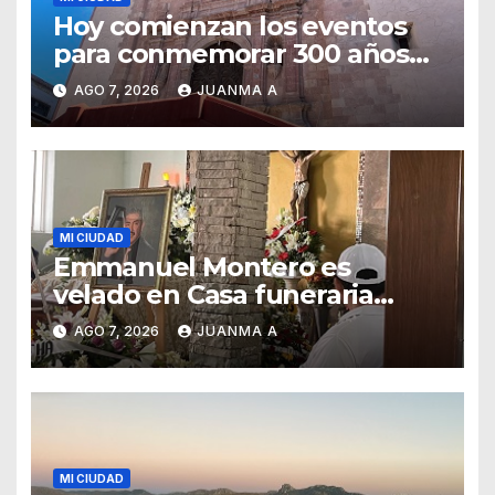
Hoy comienzan los eventos
para conmemorar 300 años
del templo de San Roque
AGO 7, 2026
JUANMA A
MI CIUDAD
Emmanuel Montero es
velado en Casa funeraria
Forasté
AGO 7, 2026
JUANMA A
MI CIUDAD