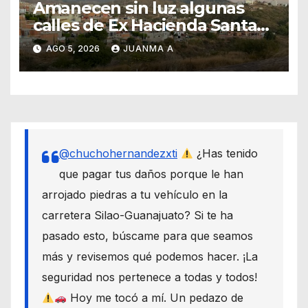
Amanecen sin luz algunas
calles de Ex Hacienda Santa
Teresa
AGO 5, 2026
JUANMA A
@chuchohernandezxti
¿Has tenido
que pagar tus daños porque le han
arrojado piedras a tu vehículo en la
carretera Silao-Guanajuato? Si te ha
pasado esto, búscame para que seamos
más y revisemos qué podemos hacer. ¡La
seguridad nos pertenece a todas y todos!
Hoy me tocó a mí. Un pedazo de