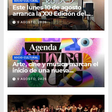
SOCIO-CULTURAL
Este lunes 10 de agosto
arranca la XXI Edición del
Festival Internacional
9 AGOSTO, 2026
Callejón del Ruido
SOCIO-CULTURAL
Arte, cine y música marcan el
inicio de una nueva
temporada cultural en la UG
9 AGOSTO, 2026