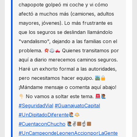
chapopote golpeó mi coche y vi cómo
afectó a muchos más (camiones, adultos
mayores, jóvenes). Lo más frustrante es
que los seguros se deslindan llamándolo
"vandalismo", dejando a las familias con el
problema.
Quienes transitamos por
aquí a diario merecemos caminos seguros.
Haré un exhorto formal a las autoridades,
pero necesitamos hacer equipo.
¡Mándame mensaje o comenta aquí abajo!
No vamos a soltar este tema.
#SeguridadVial
#GuanajuatoCapital
#UnDipitadoDiferente
#CuentaconChucho
✌
☝
#UnCampeondeLeonenAccionporLaGente