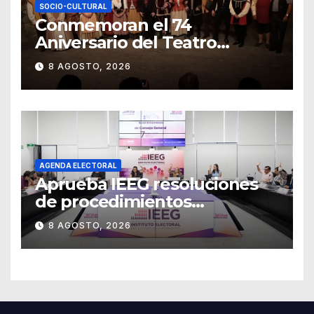
SOCIO-CULTURAL
Conmemoran el 74
Aniversario del Teatro
Universitario con una
8 AGOSTO, 2026
representación del
“Retablillo jovial”
AGENDA ELECTORAL
Aprueba IEEG resoluciones
de procedimientos
sancionadores
8 AGOSTO, 2026