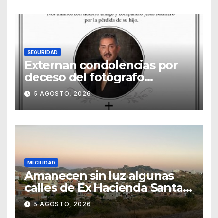
SEGURIDAD
Externan condolencias por
deceso del fotógrafo
Emmanuel Montero
5 AGOSTO, 2026
MI CIUDAD
Amanecen sin luz algunas
calles de Ex Hacienda Santa
Teresa
5 AGOSTO, 2026