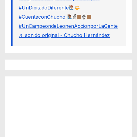
#UnDipitadoDiferente
#CuentaconChucho
✌
☝
#UnCampeondeLeonenAccionporLaGente
♬ sonido original - Chucho Hernández