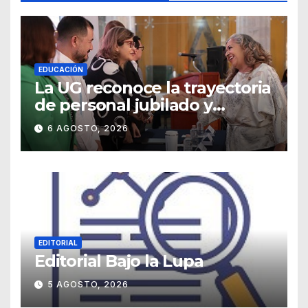
EDUCACIÓN
La UG reconoce la trayectoria
de personal jubilado y
agradece su legado
6 AGOSTO, 2026
EDITORIAL
Editorial Bajo la Lupa
5 AGOSTO, 2026