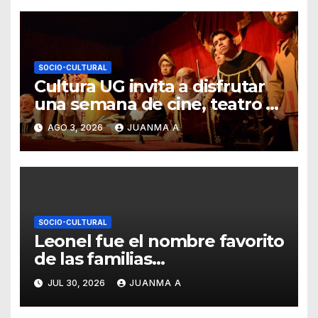
SOCIO-CULTURAL
Cultura UG invita a disfrutar
una semana de cine, teatro y
exposiciones artísticas
AGO 3, 2026
JUANMA A
SOCIO-CULTURAL
Leonel fue el nombre favorito
de las familias
guanajuatenses
JUL 30, 2026
JUANMA A