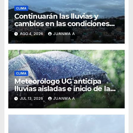
CLIMA
Continuarán las lluvias y
cambios en las condiciones
del tiempo
AGO 4, 2026
JUANMA A
CLIMA
Meteorólogo UG anticipa
lluvias aisladas e inicio de la
canícula para finales de julio
JUL 13, 2026
JUANMA A