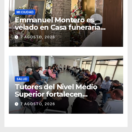
MI CIUDAD
Emmanuel Montero es
velado en Casa funeraria
Forasté
7 AGOSTO, 2026
SALUD
Tutores del Nivel Medio
Superior fortalecen
estrategias para la
7 AGOSTO, 2026
prevención de la violencia en
el noviazgo