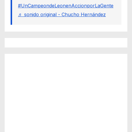
#UnCampeondeLeonenAccionporLaGente
♬ sonido original - Chucho Hernández