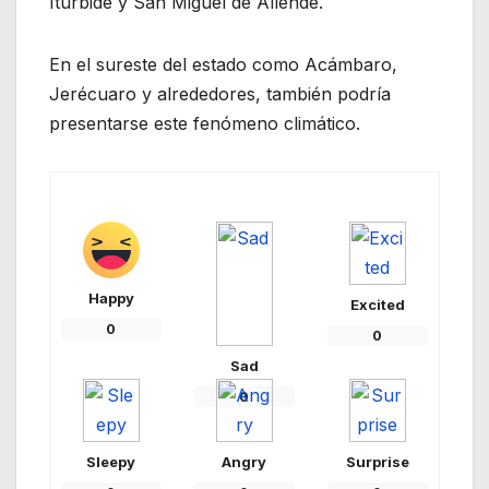
Iturbide y San Miguel de Allende.
En el sureste del estado como Acámbaro,
Jerécuaro y alrededores, también podría
presentarse este fenómeno climático.
Happy
Excited
0
0
Sad
0
Sleepy
Angry
Surprise