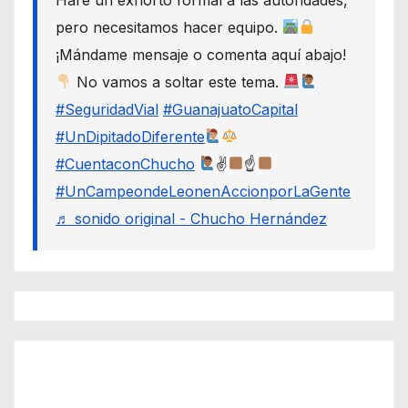
pero necesitamos hacer equipo.
¡Mándame mensaje o comenta aquí abajo!
No vamos a soltar este tema.
#SeguridadVial
#GuanajuatoCapital
#UnDipitadoDiferente
#CuentaconChucho
✌
☝
#UnCampeondeLeonenAccionporLaGente
♬ sonido original - Chucho Hernández