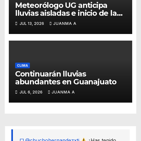
Meteorólogo UG anticipa
lluvias aisladas e inicio de la
canícula para finales de julio
JUL 13, 2026
JUANMA A
CLIMA
Continuarán lluvias
abundantes en Guanajuato
JUL 6, 2026
JUANMA A
@chuchohernandezxti
¿Has tenido