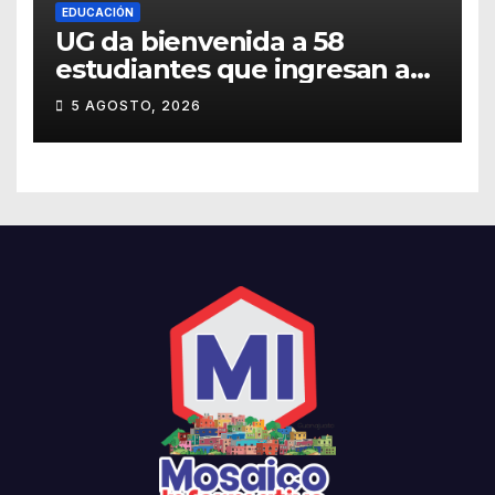
EDUCACIÓN
UG da bienvenida a 58
estudiantes que ingresan a
través de los programas de
5 AGOSTO, 2026
equidad