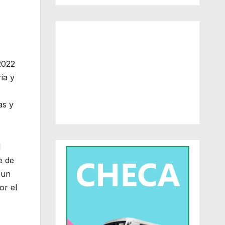
2022
ia y
as y
l
e de
 un
or el