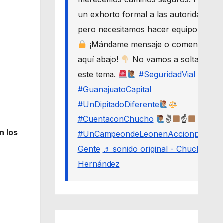
un exhorto formal a las autoridades,
pero necesitamos hacer equipo.
¡Mándame mensaje o comenta
aquí abajo!
No vamos a soltar
este tema.
#SeguridadVial
#GuanajuatoCapital
#UnDipitadoDiferente
#CuentaconChucho
✌
☝
n los
#UnCampeondeLeonenAccionporLa
Gente
♬ sonido original - Chucho
Hernández