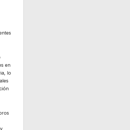
entes
e
es en
a, lo
ales
ción
ibros
 y