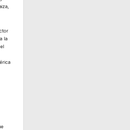
iza,
ctor
a la
el
érica
ue