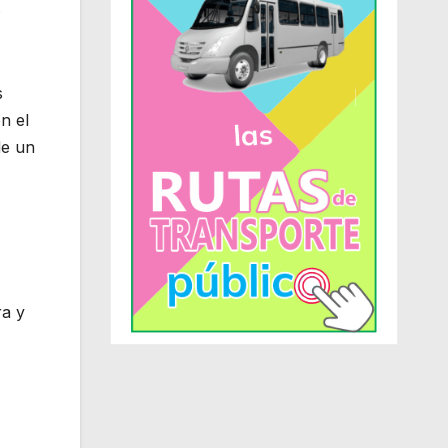
s
s
n el
de un
ra y