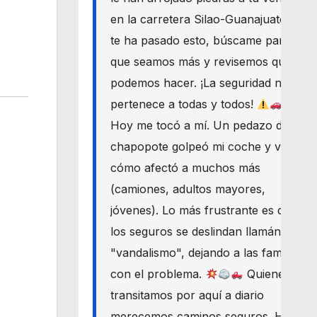
en la carretera Silao-Guanajuato? Si
te ha pasado esto, búscame para
que seamos más y revisemos qué
podemos hacer. ¡La seguridad nos
pertenece a todas y todos!
Hoy me tocó a mí. Un pedazo de
chapopote golpeó mi coche y vi
cómo afectó a muchos más
(camiones, adultos mayores,
jóvenes). Lo más frustrante es que
los seguros se deslindan llamándolo
"vandalismo", dejando a las familias
con el problema.
Quienes
transitamos por aquí a diario
merecemos caminos seguros. Haré