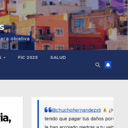
s
era objetiva
S
FIC 2025
SALUD
@chuchohernandezxti
¿Has
ia,
tenido que pagar tus daños porque
le han arrojado piedras a tu vehículo