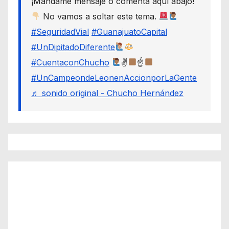
¡Mándame mensaje o comenta aquí abajo!
No vamos a soltar este tema.
#SeguridadVial
#GuanajuatoCapital
#UnDipitadoDiferente
#CuentaconChucho
✌
☝
#UnCampeondeLeonenAccionporLaGente
♬ sonido original - Chucho Hernández