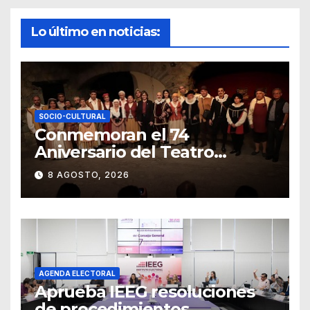
Lo último en noticias:
SOCIO-CULTURAL
Conmemoran el 74
Aniversario del Teatro
Universitario con una
8 AGOSTO, 2026
representación del
“Retablillo jovial”
AGENDA ELECTORAL
Aprueba IEEG resoluciones
de procedimientos