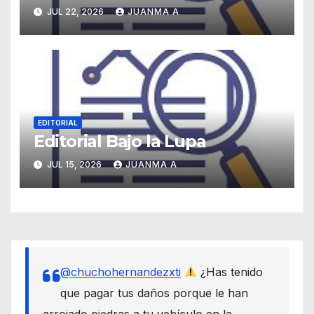
JUL 22, 2026
JUANMA A
EDITORIAL
Editorial Bajo la Lupa
JUL 15, 2026
JUANMA A
@chuchohernandezxti
¿Has tenido
que pagar tus daños porque le han
arrojado piedras a tu vehículo en la