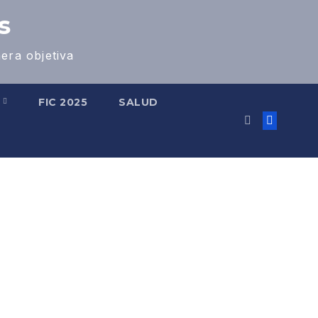
s
era objetiva
S
FIC 2025
SALUD