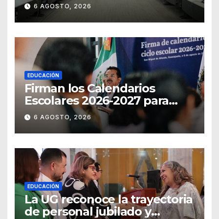
materia notarial
6 AGOSTO, 2026
EDUCACIÓN
Firman los Calendarios
Escolares 2026-2027 para
Guanajuato
6 AGOSTO, 2026
EDUCACIÓN
La UG reconoce la trayectoria
de personal jubilado y