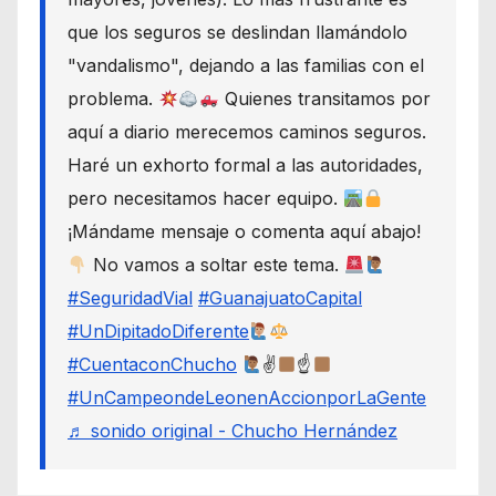
que los seguros se deslindan llamándolo
"vandalismo", dejando a las familias con el
problema.
Quienes transitamos por
aquí a diario merecemos caminos seguros.
Haré un exhorto formal a las autoridades,
pero necesitamos hacer equipo.
¡Mándame mensaje o comenta aquí abajo!
No vamos a soltar este tema.
#SeguridadVial
#GuanajuatoCapital
#UnDipitadoDiferente
#CuentaconChucho
✌
☝
#UnCampeondeLeonenAccionporLaGente
♬ sonido original - Chucho Hernández