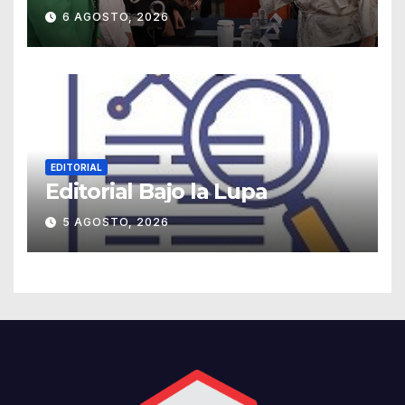
agradece su legado
6 AGOSTO, 2026
EDITORIAL
Editorial Bajo la Lupa
5 AGOSTO, 2026