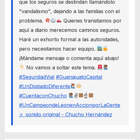
que los seguros se deslindan llamándolo
"vandalismo", dejando a las familias con el
problema.
Quienes transitamos por
aquí a diario merecemos caminos seguros.
Haré un exhorto formal a las autoridades,
pero necesitamos hacer equipo.
¡Mándame mensaje o comenta aquí abajo!
No vamos a soltar este tema.
#SeguridadVial
#GuanajuatoCapital
#UnDipitadoDiferente
#CuentaconChucho
✌
☝
#UnCampeondeLeonenAccionporLaGente
♬ sonido original - Chucho Hernández