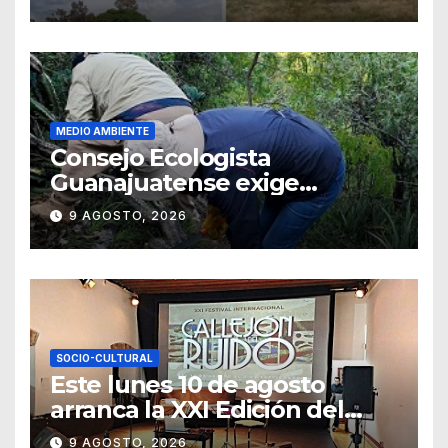
MEDIO AMBIENTE
Consejo Ecologista
Guanajuatense exige
investigar y sancionar los
9 AGOSTO, 2026
daños por tala de vegetación
SOCIO-CULTURAL
Este lunes 10 de agosto
arranca la XXI Edición del
Festival Internacional
9 AGOSTO, 2026