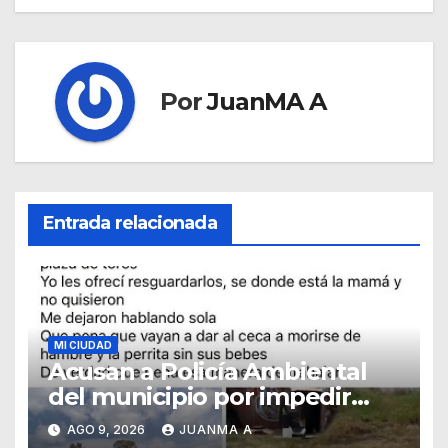
Por
JuanMA A
Entrada relacionada
MI CIUDAD
Acusan a Policía Ambiental
del municipio por impedir
resguardo de cachorros
AGO 9, 2026
JUANMA A