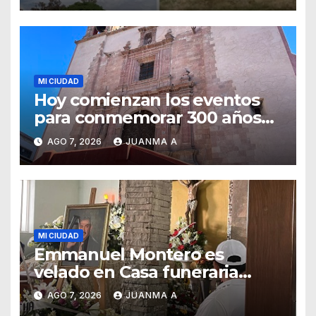
MI CIUDAD
Hoy comienzan los eventos
para conmemorar 300 años
del templo de San Roque
AGO 7, 2026
JUANMA A
MI CIUDAD
Emmanuel Montero es
velado en Casa funeraria
Forasté
AGO 7, 2026
JUANMA A