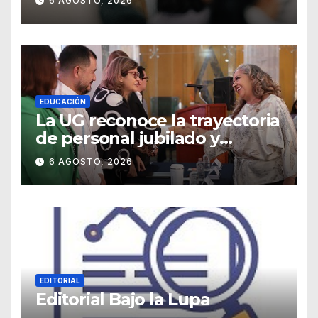
6 AGOSTO, 2026
EDUCACIÓN
La UG reconoce la trayectoria
de personal jubilado y
agradece su legado
6 AGOSTO, 2026
EDITORIAL
Editorial Bajo la Lupa