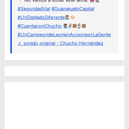
No vamos a soltar este tema.
#SeguridadVial
#GuanajuatoCapital
#UnDipitadoDiferente
#CuentaconChucho
✌
☝
#UnCampeondeLeonenAccionporLaGente
♬ sonido original - Chucho Hernández