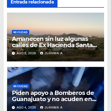
Entrada relacionada
MI CIUDAD
Amanecen sin luz algunas
calles de Ex Hacienda Santa
Teresa
AGO 5, 2026
JUANMA A
MI CIUDAD
Piden apoyo a Bomberos de
Guanajuato y no acuden en
auxilio de capitalinos ante
AGO 4, 2026
JUANMA A