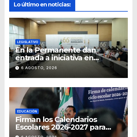
Lo último en noticias:
LEGISLATIVO
En la Permanente dan
entrada a iniciativa en
materia notarial
6 AGOSTO, 2026
EDUCACIÓN
Firman los Calendarios
Escolares 2026-2027 para
Guanajuato