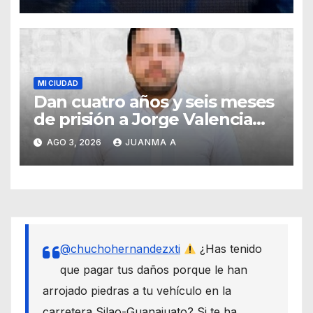
fuerte lluvia
MI CIUDAD
Dan cuatro años y seis meses
de prisión a Jorge Valencia
Gallo por el delito de cohecho
AGO 3, 2026
JUANMA A
@chuchohernandezxti
¿Has tenido
que pagar tus daños porque le han
arrojado piedras a tu vehículo en la
carretera Silao-Guanajuato? Si te ha