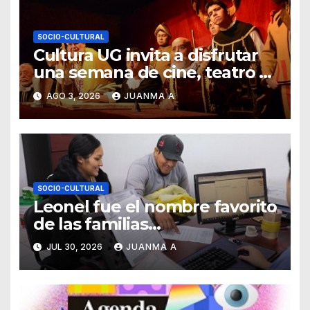
SOCIO-CULTURAL
Cultura UG invita a disfrutar
una semana de cine, teatro y
exposiciones artísticas
AGO 3, 2026
JUANMA A
SOCIO-CULTURAL
Leonel fue el nombre favorito
de las familias
guanajuatenses
JUL 30, 2026
JUANMA A