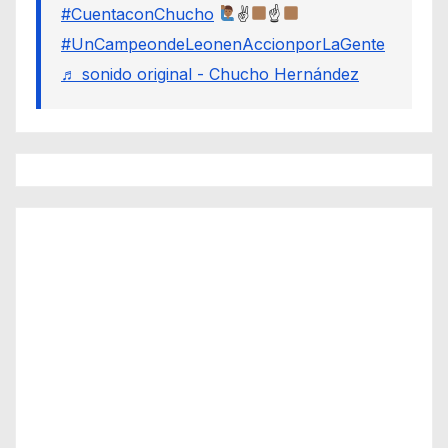
#CuentaconChucho
✌
☝
#UnCampeondeLeonenAccionporLaGente
♬ sonido original - Chucho Hernández