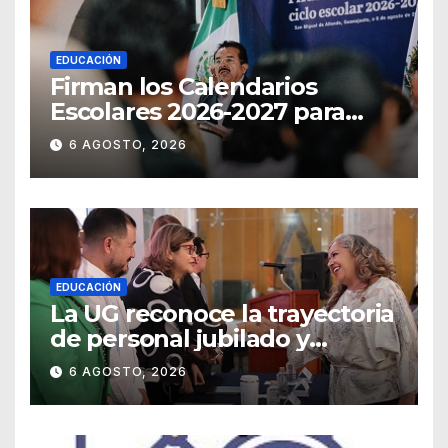
EDUCACIÓN
Firman los Calendarios
Escolares 2026-2027 para
Guanajuato
6 AGOSTO, 2026
EDUCACIÓN
La UG reconoce la trayectoria
de personal jubilado y
agradece su legado
6 AGOSTO, 2026