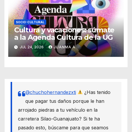
SOCIO-CULTURAL
Cultura y vacaciones: súmate
a la Agenda Cultura de la UG
JUL 24, 2026
JUANMA A
@chuchohernandezxti
¿Has tenido
que pagar tus daños porque le han
arrojado piedras a tu vehículo en la
carretera Silao-Guanajuato? Si te ha
pasado esto, búscame para que seamos