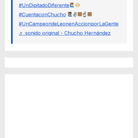
#UnDipitadoDiferente
#CuentaconChucho
✌
☝
#UnCampeondeLeonenAccionporLaGente
♬ sonido original - Chucho Hernández