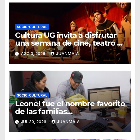
SOCIO-CULTURAL
Cultura UG invita a disfrutar
una semana de cine, teatro y
exposiciones artísticas
AGO 3, 2026
JUANMA A
SOCIO-CULTURAL
Leonel fue el nombre favorito
de las familias
guanajuatenses
JUL 30, 2026
JUANMA A