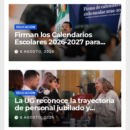
EDUCACIÓN
Firman los Calendarios
Escolares 2026-2027 para
Guanajuato
6 AGOSTO, 2026
EDUCACIÓN
La UG reconoce la trayectoria
de personal jubilado y
agradece su legado
6 AGOSTO, 2026