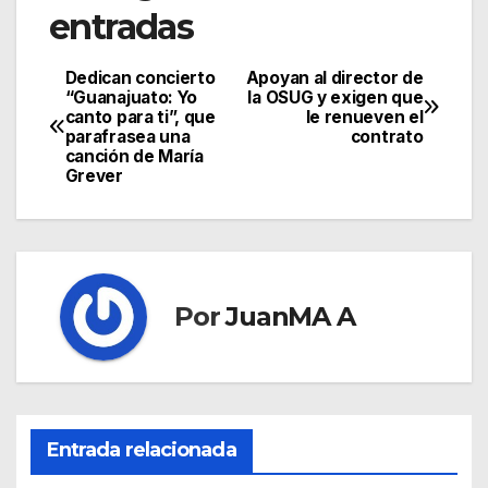
entradas
Dedican concierto
Apoyan al director de
“Guanajuato: Yo
la OSUG y exigen que
canto para ti”, que
le renueven el
parafrasea una
contrato
canción de María
Grever
Por
JuanMA A
Entrada relacionada