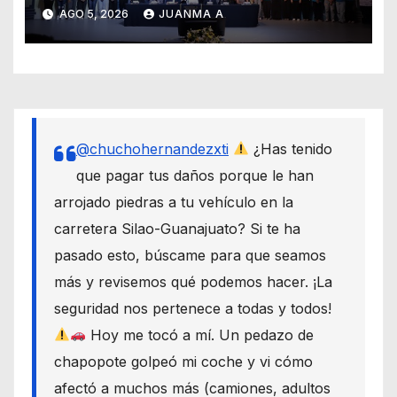
través de los programas de
AGO 5, 2026
JUANMA A
equidad
@chuchohernandezxti
¿Has tenido
que pagar tus daños porque le han
arrojado piedras a tu vehículo en la
carretera Silao-Guanajuato? Si te ha
pasado esto, búscame para que seamos
más y revisemos qué podemos hacer. ¡La
seguridad nos pertenece a todas y todos!
Hoy me tocó a mí. Un pedazo de
chapopote golpeó mi coche y vi cómo
afectó a muchos más (camiones, adultos