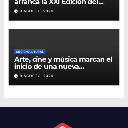
arranca la XXI Edición del
Festival Internacional
9 AGOSTO, 2026
Callejón del Ruido
SOCIO-CULTURAL
Arte, cine y música marcan el
inicio de una nueva
temporada cultural en la UG
9 AGOSTO, 2026