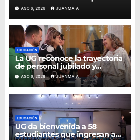
Guanajuato
AGO 6, 2026
JUANMA A
EDUCACIÓN
La UG reconoce la trayectoria
de personal jubilado y
agradece su legado
AGO 6, 2026
JUANMA A
EDUCACIÓN
UG da bienvenida a 58
estudiantes que ingresan a