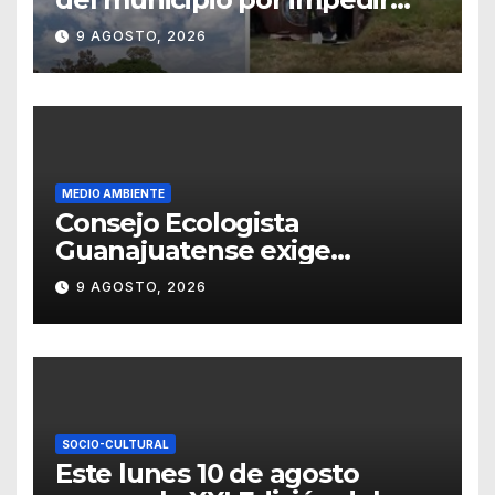
resguardo de cachorros
9 AGOSTO, 2026
MEDIO AMBIENTE
Consejo Ecologista
Guanajuatense exige
investigar y sancionar los
9 AGOSTO, 2026
daños por tala de vegetación
SOCIO-CULTURAL
Este lunes 10 de agosto