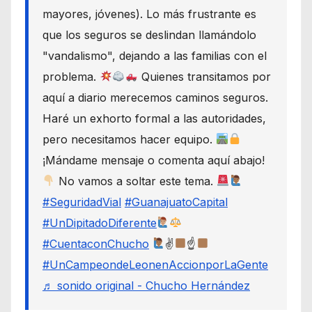
mayores, jóvenes). Lo más frustrante es
que los seguros se deslindan llamándolo
"vandalismo", dejando a las familias con el
problema.
Quienes transitamos por
aquí a diario merecemos caminos seguros.
Haré un exhorto formal a las autoridades,
pero necesitamos hacer equipo.
¡Mándame mensaje o comenta aquí abajo!
No vamos a soltar este tema.
#SeguridadVial
#GuanajuatoCapital
#UnDipitadoDiferente
#CuentaconChucho
✌
☝
#UnCampeondeLeonenAccionporLaGente
♬ sonido original - Chucho Hernández