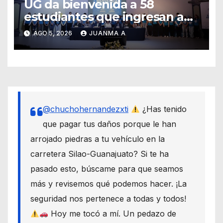
UG da bienvenida a 58
estudiantes que ingresan a
través de los programas de
AGO 5, 2026
JUANMA A
equidad
@chuchohernandezxti
¿Has tenido
que pagar tus daños porque le han
arrojado piedras a tu vehículo en la
carretera Silao-Guanajuato? Si te ha
pasado esto, búscame para que seamos
más y revisemos qué podemos hacer. ¡La
seguridad nos pertenece a todas y todos!
Hoy me tocó a mí. Un pedazo de