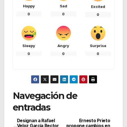
Happy
Sad
Excited
0
0
0
Sleepy
Angry
Surprise
0
0
0
Navegación de
entradas
Designan a Rafael
Ernesto Prieto
Veloz García Rector
propone cambios en